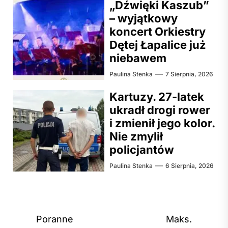
„Dźwięki Kaszub”
– wyjątkowy
koncert Orkiestry
Dętej Łapalice już
niebawem
Paulina Stenka
7 Sierpnia, 2026
Kartuzy. 27-latek
ukradł drogi rower
i zmienił jego kolor.
Nie zmylił
policjantów
Paulina Stenka
6 Sierpnia, 2026
Nawigacja
Poranne
Maks.