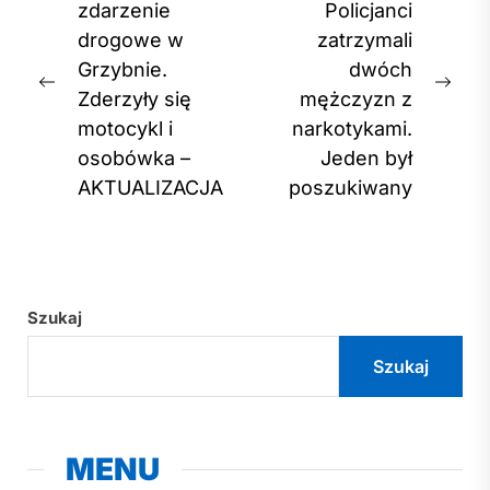
wpisu
zdarzenie
Policjanci
drogowe w
zatrzymali
Grzybnie.
dwóch
Previous
Nex
Zderzyły się
mężczyzn z
post:
post
motocykl i
narkotykami.
osobówka –
Jeden był
AKTUALIZACJA
poszukiwany
Szukaj
Szukaj
MENU