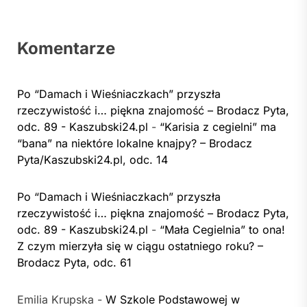
Komentarze
Po “Damach i Wieśniaczkach” przyszła
rzeczywistość i… piękna znajomość – Brodacz Pyta,
odc. 89 - Kaszubski24.pl
-
“Karisia z cegielni” ma
“bana” na niektóre lokalne knajpy? – Brodacz
Pyta/Kaszubski24.pl, odc. 14
Po “Damach i Wieśniaczkach” przyszła
rzeczywistość i… piękna znajomość – Brodacz Pyta,
odc. 89 - Kaszubski24.pl
-
“Mała Cegielnia” to ona!
Z czym mierzyła się w ciągu ostatniego roku? –
Brodacz Pyta, odc. 61
Emilia Krupska
-
W Szkole Podstawowej w