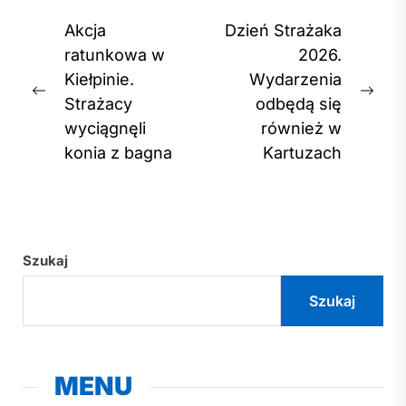
Nawigacja
Akcja
Dzień Strażaka
wpisu
ratunkowa w
2026.
Kiełpinie.
Wydarzenia
Previous
Nex
Strażacy
odbędą się
post:
post
wyciągnęli
również w
konia z bagna
Kartuzach
Szukaj
Szukaj
MENU