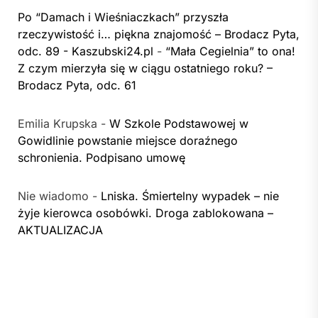
Po “Damach i Wieśniaczkach” przyszła
rzeczywistość i… piękna znajomość – Brodacz Pyta,
odc. 89 - Kaszubski24.pl
-
“Mała Cegielnia” to ona!
Z czym mierzyła się w ciągu ostatniego roku? –
Brodacz Pyta, odc. 61
Emilia Krupska
-
W Szkole Podstawowej w
Gowidlinie powstanie miejsce doraźnego
schronienia. Podpisano umowę
Nie wiadomo
-
Lniska. Śmiertelny wypadek – nie
żyje kierowca osobówki. Droga zablokowana –
AKTUALIZACJA