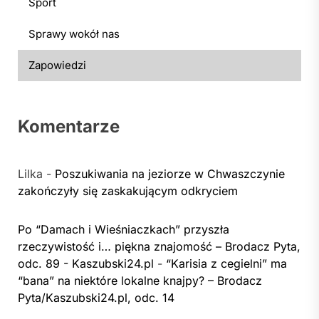
Sport
Sprawy wokół nas
Zapowiedzi
Komentarze
Lilka
-
Poszukiwania na jeziorze w Chwaszczynie
zakończyły się zaskakującym odkryciem
Po “Damach i Wieśniaczkach” przyszła
rzeczywistość i… piękna znajomość – Brodacz Pyta,
odc. 89 - Kaszubski24.pl
-
“Karisia z cegielni” ma
“bana” na niektóre lokalne knajpy? – Brodacz
Pyta/Kaszubski24.pl, odc. 14