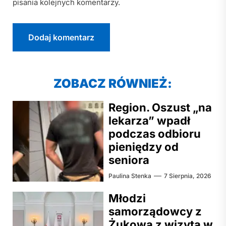
pisania kolejnych komentarzy.
ZOBACZ RÓWNIEŻ:
Region. Oszust „na
lekarza” wpadł
podczas odbioru
pieniędzy od
seniora
Paulina Stenka
7 Sierpnia, 2026
Młodzi
samorządowcy z
Żukowa z wizytą w