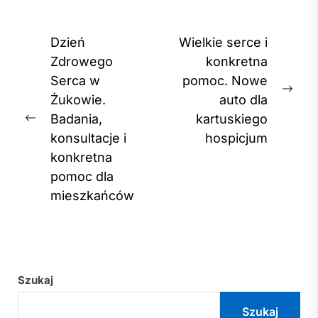
Nawigacja
Dzień
Wielkie serce i
wpisu
Zdrowego
konkretna
Serca w
pomoc. Nowe
Nex
Żukowie.
auto dla
post
Badania,
kartuskiego
Previous
konsultacje i
hospicjum
post:
konkretna
pomoc dla
mieszkańców
Szukaj
Szukaj