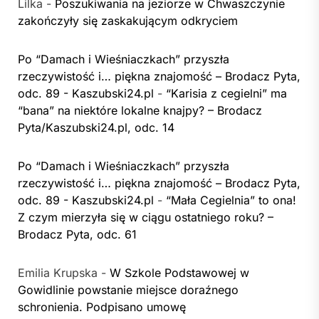
Lilka
-
Poszukiwania na jeziorze w Chwaszczynie
zakończyły się zaskakującym odkryciem
Po “Damach i Wieśniaczkach” przyszła
rzeczywistość i… piękna znajomość – Brodacz Pyta,
odc. 89 - Kaszubski24.pl
-
“Karisia z cegielni” ma
“bana” na niektóre lokalne knajpy? – Brodacz
Pyta/Kaszubski24.pl, odc. 14
Po “Damach i Wieśniaczkach” przyszła
rzeczywistość i… piękna znajomość – Brodacz Pyta,
odc. 89 - Kaszubski24.pl
-
“Mała Cegielnia” to ona!
Z czym mierzyła się w ciągu ostatniego roku? –
Brodacz Pyta, odc. 61
Emilia Krupska
-
W Szkole Podstawowej w
Gowidlinie powstanie miejsce doraźnego
schronienia. Podpisano umowę