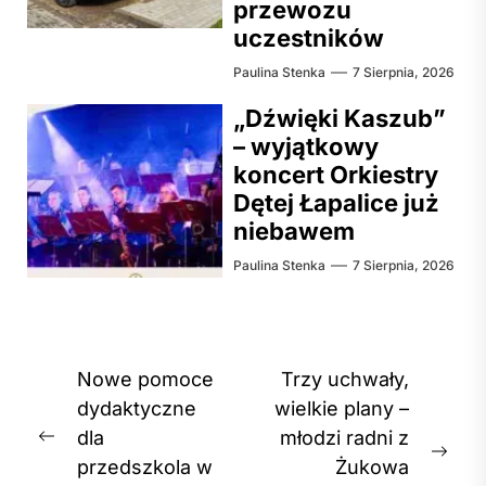
przewozu
uczestników
Paulina Stenka
7 Sierpnia, 2026
„Dźwięki Kaszub”
– wyjątkowy
koncert Orkiestry
Dętej Łapalice już
niebawem
Paulina Stenka
7 Sierpnia, 2026
Nawigacja
Nowe pomoce
Trzy uchwały,
wpisu
dydaktyczne
wielkie plany –
dla
młodzi radni z
Previous
Nex
przedszkola w
Żukowa
post: