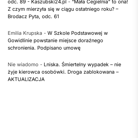
odc. 89 - Kaszubski24.pl
-
“Mała Cegielnia” to ona!
Z czym mierzyła się w ciągu ostatniego roku? –
Brodacz Pyta, odc. 61
Emilia Krupska
-
W Szkole Podstawowej w
Gowidlinie powstanie miejsce doraźnego
schronienia. Podpisano umowę
Nie wiadomo
-
Lniska. Śmiertelny wypadek – nie
żyje kierowca osobówki. Droga zablokowana –
AKTUALIZACJA