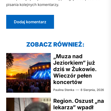
pisania kolejnych komentarzy.
ZOBACZ RÓWNIEŻ:
„Muza nad
Jeziorkiem” już
dziś w Żukowie.
Wieczór pełen
koncertów
Paulina Stenka
8 Sierpnia, 2026
Region. Oszust „na
lekarza” wpadł