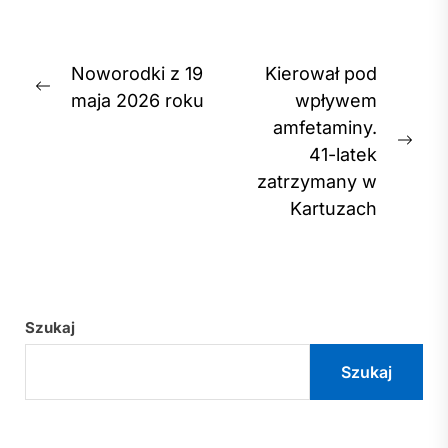
Nawigacja
Noworodki z 19
Kierował pod
Previous
wpisu
maja 2026 roku
wpływem
post:
amfetaminy.
Nex
41-latek
post
zatrzymany w
Kartuzach
Szukaj
Szukaj