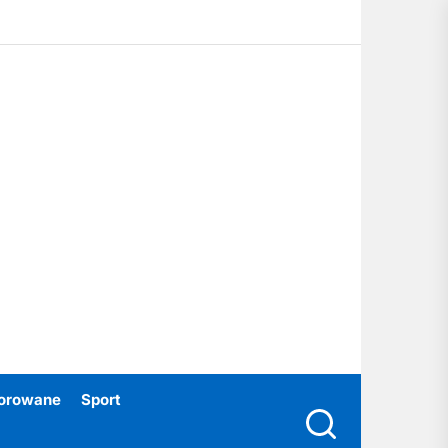
ubski24.pl
orowane
Sport