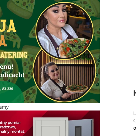
lamy
L
C
o