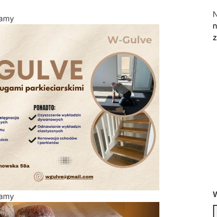
lamy
n
W
lamy