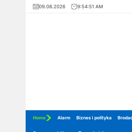
Skip
09.08.2026
9:54:53 AM
to
the
content
Home
Alarm
Biznes i polityka
Broda