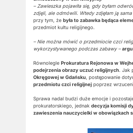
– Zawieszka pojawiła się, gdy byłam odwróc
zdjęli, ale odmówili. Wtedy zdjęłam ją sama
przy tym, że
była to zabawka będąca elem
przedmiot kultu religijnego.
– Nie można mówić o przedmiocie czci religi
wykorzystywanego podczas zabawy –
argu
Równolegle
Prokuratura Rejonowa w Wejh
podejrzenia obrazy uczuć religijnych
. Jak
Okręgowej w Gdańsku
, postępowanie doty
przedmiotu czci religijnej
poprzez wrzuceni
Sprawa nadal budzi duże emocje i pozosta
prokuratorskiego, jednak
decyzja komisji d
zawieszenia nauczycielki w obowiązkach 