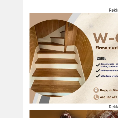
Rek
Rek