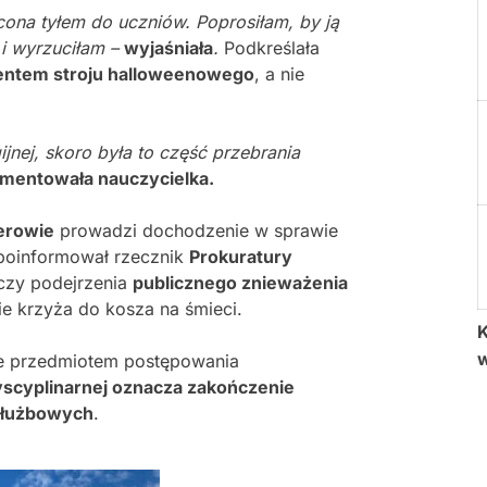
ona tyłem do uczniów. Poprosiłam, by ją
 i wyrzuciłam –
wyjaśniała
.
Podkreślała
entem stroju halloweenowego
, a nie
jnej, skoro była to część przebrania
mentowała nauczycielka.
erowie
prowadzi dochodzenie w sprawie
 poinformował rzecznik
Prokuratury
czy podejrzenia
publicznego znieważenia
e krzyża do kosza na śmieci.
K
je przedmiotem postępowania
yscyplinarnej oznacza zakończenie
służbowych
.