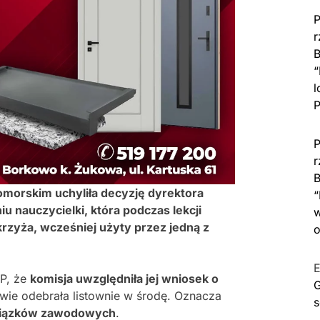
P
r
B
“
l
P
P
r
B
morskim uchyliła decyzję dyrektora
“
u nauczycielki, która podczas lekcji
w
krzyża, wcześniej użyty przez jedną z
o
E
AP, że
komisja uwzględniła jej wniosek o
G
awie odebrała listownie w środę. Oznacza
s
wiązków zawodowych
.