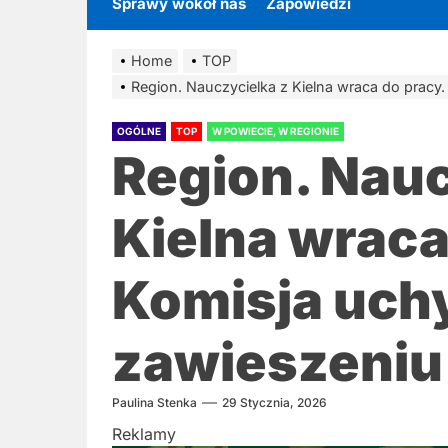
Sprawy wokół nas
Zapowiedzi
Home
TOP
Region. Nauczycielka z Kielna wraca do pracy.
OGÓLNE
TOP
W POWIECIE, W REGIONIE
Region. Nauc
Kielna wraca
Komisja uchy
zawieszeniu
Paulina Stenka
29 Stycznia, 2026
Reklamy