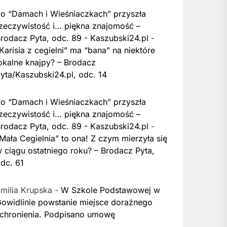
o “Damach i Wieśniaczkach” przyszła
zeczywistość i… piękna znajomość –
rodacz Pyta, odc. 89 - Kaszubski24.pl
-
Karisia z cegielni” ma “bana” na niektóre
okalne knajpy? – Brodacz
yta/Kaszubski24.pl, odc. 14
o “Damach i Wieśniaczkach” przyszła
zeczywistość i… piękna znajomość –
rodacz Pyta, odc. 89 - Kaszubski24.pl
-
Mała Cegielnia” to ona! Z czym mierzyła się
 ciągu ostatniego roku? – Brodacz Pyta,
dc. 61
milia Krupska
-
W Szkole Podstawowej w
owidlinie powstanie miejsce doraźnego
chronienia. Podpisano umowę