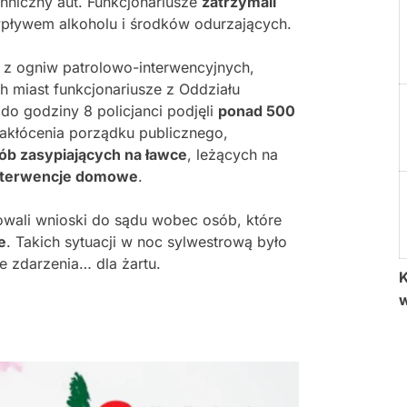
chniczny aut. Funkcjonariusze
zatrzymali
 wpływem alkoholu i środków odurzających.
i z ogniw patrolowo-interwencyjnych,
ch miast funkcjonariusze z Oddziału
do godziny 8 policjanci podjęli
ponad 500
zakłócenia porządku publicznego,
ób zasypiających na ławce
, leżących na
nterwencje domowe
.
rowali wnioski do sądu wobec osób, które
e
. Takich sytuacji w noc sylwestrową było
ce zdarzenia… dla żartu.
K