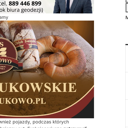
lamy
M
ównież pojazdy, podczas których