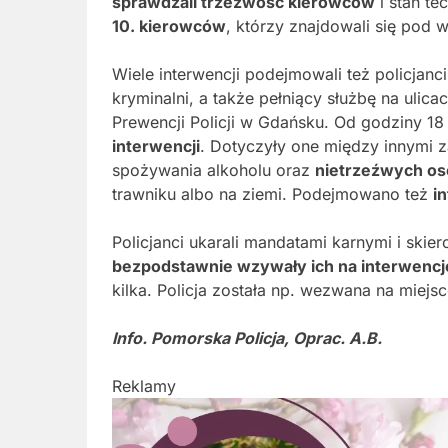
sprawdzali trzeźwość kierowców
i stan te
10. kierowców
, którzy znajdowali się pod
Wiele interwencji podejmowali też policjanc
kryminalni, a także pełniący służbę na ulica
Prewencji Policji w Gdańsku. Od godziny 18 
interwencji
. Dotyczyły one między innymi 
spożywania alkoholu oraz
nietrzeźwych os
trawniku albo na ziemi. Podejmowano też
i
Policjanci ukarali mandatami karnymi i skie
bezpodstawnie wzywały ich na interwencj
kilka. Policja została np. wezwana na miejs
Info. Pomorska Policja, Oprac. A.B.
Reklamy