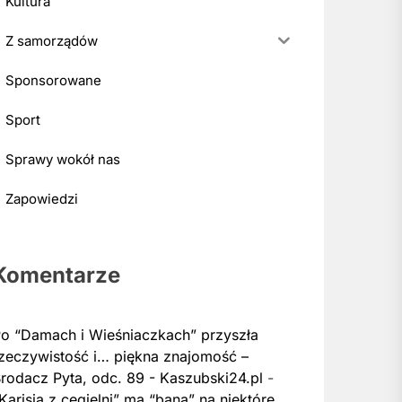
Kultura
Z samorządów
Sponsorowane
Sport
Sprawy wokół nas
Zapowiedzi
Komentarze
o “Damach i Wieśniaczkach” przyszła
zeczywistość i… piękna znajomość –
rodacz Pyta, odc. 89 - Kaszubski24.pl
-
Karisia z cegielni” ma “bana” na niektóre