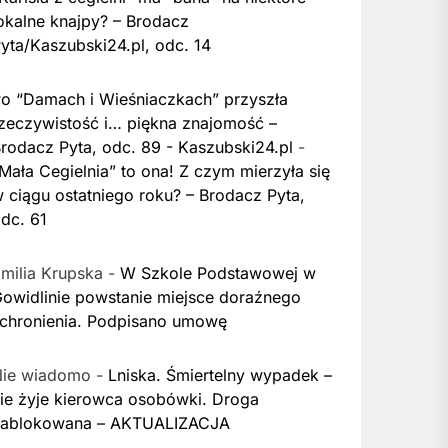
okalne knajpy? – Brodacz
yta/Kaszubski24.pl, odc. 14
o “Damach i Wieśniaczkach” przyszła
zeczywistość i… piękna znajomość –
rodacz Pyta, odc. 89 - Kaszubski24.pl
-
Mała Cegielnia” to ona! Z czym mierzyła się
 ciągu ostatniego roku? – Brodacz Pyta,
dc. 61
milia Krupska
-
W Szkole Podstawowej w
owidlinie powstanie miejsce doraźnego
chronienia. Podpisano umowę
Nie wiadomo
-
Lniska. Śmiertelny wypadek –
ie żyje kierowca osobówki. Droga
zablokowana – AKTUALIZACJA