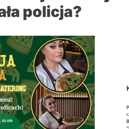
ła policja?
P
r
B
“