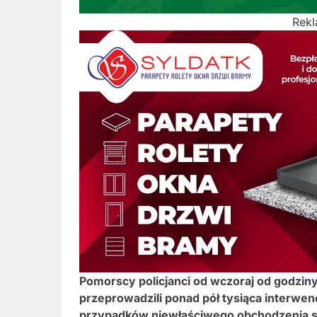
Rek
Pomorscy policjanci od wczoraj od godziny
przeprowadzili ponad pół tysiąca interwenc
przypadków niewłaściwego obchodzenia si