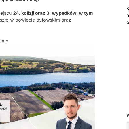
K
iejscu
24. kolizji oraz 3. wypadków, w tym
h
oszło w powiecie bytowskim oraz
o
lamy
W