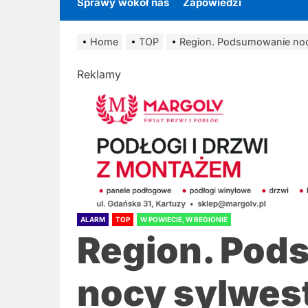
Sprawy wokół nas
Zapowiedzi
Home
TOP
Region. Podsumowanie nocy 
Reklamy
ALARM
TOP
W POWIECIE, W REGIONIE
Region. Po
nocy sylwest