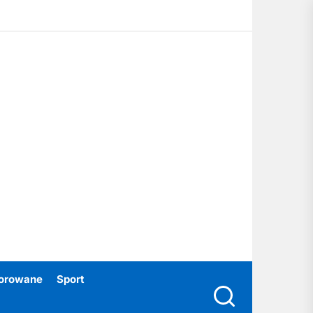
ubski24.pl
orowane
Sport