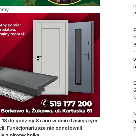
l
lamy
P
P
r
B
“
w
o
E
G
s
 18 do godziny 8 rano w dniu dzisiejszym
n
ji. Funkcjonariusze nie odnotowali
ę z pirotechniką.