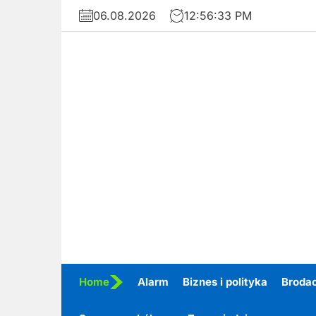
Skip
06.08.2026
12:56:35 PM
to
the
content
Home
Alarm
Biznes i polityka
Broda