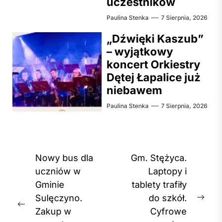
uczestników
Paulina Stenka
7 Sierpnia, 2026
„Dźwięki Kaszub”
– wyjątkowy
koncert Orkiestry
Dętej Łapalice już
niebawem
Paulina Stenka
7 Sierpnia, 2026
Nawigacja
Nowy bus dla
Gm. Stężyca.
wpisu
uczniów w
Laptopy i
Gminie
tablety trafiły
Sulęczyno.
do szkół.
Nex
Previous
Zakup w
Cyfrowe
post