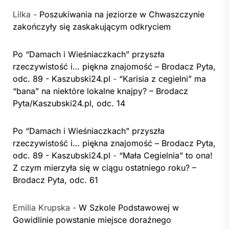
Lilka
-
Poszukiwania na jeziorze w Chwaszczynie
zakończyły się zaskakującym odkryciem
Po “Damach i Wieśniaczkach” przyszła
rzeczywistość i… piękna znajomość – Brodacz Pyta,
odc. 89 - Kaszubski24.pl
-
“Karisia z cegielni” ma
“bana” na niektóre lokalne knajpy? – Brodacz
Pyta/Kaszubski24.pl, odc. 14
Po “Damach i Wieśniaczkach” przyszła
rzeczywistość i… piękna znajomość – Brodacz Pyta,
odc. 89 - Kaszubski24.pl
-
“Mała Cegielnia” to ona!
Z czym mierzyła się w ciągu ostatniego roku? –
Brodacz Pyta, odc. 61
Emilia Krupska
-
W Szkole Podstawowej w
Gowidlinie powstanie miejsce doraźnego