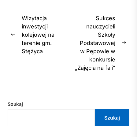
Nawigacja
Wizytacja
Sukces
wpisu
inwestycji
nauczycieli
kolejowej na
Szkoły
Previous
terenie gm.
Podstawowej
post:
Nex
Stężyca
w Pępowie w
post
konkursie
„Zajęcia na fali”
Szukaj
Szukaj