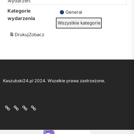
wydarzeń.
Kategorie
General
wydarzenia
Wszystkie kategorie
Drukuj
Zobacz
Kaszubski24.pl 2024. Wszelkie prawa zastrzeżone.
O
Kontakt
Polityka
Regulamin
nas
z
prywatności
portalu
nami