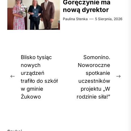
Goręczynie ma
nową dyrektor
Paulina Stenka
5 Sierpnia, 2026
Nawigacja
Blisko tysiąc
Somonino.
wpisu
nowych
Noworoczne
urządzeń
spotkanie
Previous
Nex
trafiło do szkół
uczestników
post:
post
w gminie
projektu „W
Żukowo
rodzinie siła!”