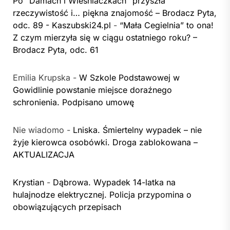
Po “Damach i Wieśniaczkach” przyszła
rzeczywistość i… piękna znajomość – Brodacz Pyta,
odc. 89 - Kaszubski24.pl
-
“Mała Cegielnia” to ona!
Z czym mierzyła się w ciągu ostatniego roku? –
Brodacz Pyta, odc. 61
Emilia Krupska
-
W Szkole Podstawowej w
Gowidlinie powstanie miejsce doraźnego
schronienia. Podpisano umowę
Nie wiadomo
-
Lniska. Śmiertelny wypadek – nie
żyje kierowca osobówki. Droga zablokowana –
AKTUALIZACJA
Krystian
-
Dąbrowa. Wypadek 14-latka na
hulajnodze elektrycznej. Policja przypomina o
obowiązujących przepisach