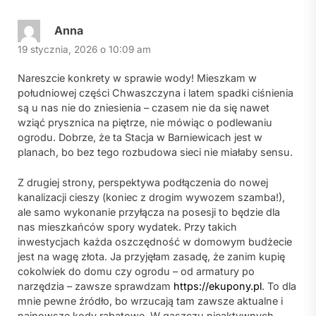
Anna
19 stycznia, 2026 o 10:09 am
Nareszcie konkrety w sprawie wody! Mieszkam w
południowej części Chwaszczyna i latem spadki ciśnienia
są u nas nie do zniesienia – czasem nie da się nawet
wziąć prysznica na piętrze, nie mówiąc o podlewaniu
ogrodu. Dobrze, że ta Stacja w Barniewicach jest w
planach, bo bez tego rozbudowa sieci nie miałaby sensu.
Z drugiej strony, perspektywa podłączenia do nowej
kanalizacji cieszy (koniec z drogim wywozem szamba!),
ale samo wykonanie przyłącza na posesji to będzie dla
nas mieszkańców spory wydatek. Przy takich
inwestycjach każda oszczędność w domowym budżecie
jest na wagę złota. Ja przyjęłam zasadę, że zanim kupię
cokolwiek do domu czy ogrodu – od armatury po
narzędzia – zawsze sprawdzam
https://ekupony.pl
. To dla
mnie pewne źródło, bo wrzucają tam zawsze aktualne i
najnowsze kody rabatowe. W gąszczu nieaktywnych