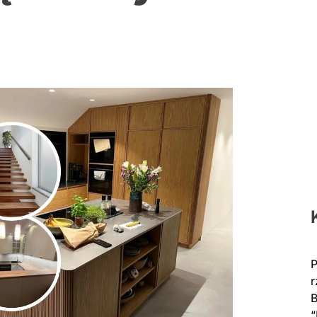
P
r
B
“