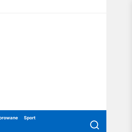
ubski24.pl
orowane
Sport