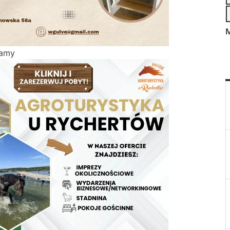
M
lamy