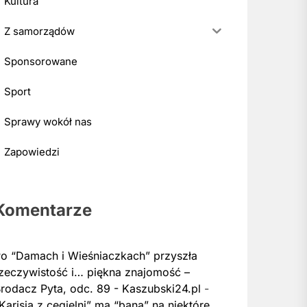
Kultura
Z samorządów
Sponsorowane
Sport
Sprawy wokół nas
Zapowiedzi
Komentarze
o “Damach i Wieśniaczkach” przyszła
zeczywistość i… piękna znajomość –
rodacz Pyta, odc. 89 - Kaszubski24.pl
-
Karisia z cegielni” ma “bana” na niektóre