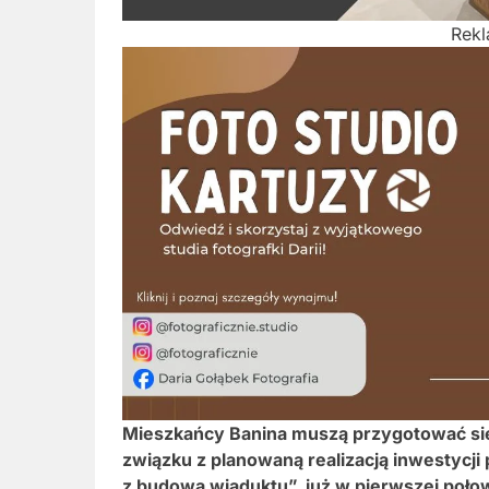
Rek
Mieszkańcy
Banina
muszą przygotować się
związku z planowaną realizacją inwestycji
z budową wiaduktu”, już w pierwszej poł