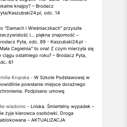
okalne knajpy? – Brodacz
yta/Kaszubski24.pl, odc. 14
o “Damach i Wieśniaczkach” przyszła
zeczywistość i… piękna znajomość –
rodacz Pyta, odc. 89 - Kaszubski24.pl
-
Mała Cegielnia” to ona! Z czym mierzyła się
 ciągu ostatniego roku? – Brodacz Pyta,
dc. 61
milia Krupska
-
W Szkole Podstawowej w
owidlinie powstanie miejsce doraźnego
chronienia. Podpisano umowę
Nie wiadomo
-
Lniska. Śmiertelny wypadek –
ie żyje kierowca osobówki. Droga
zablokowana – AKTUALIZACJA