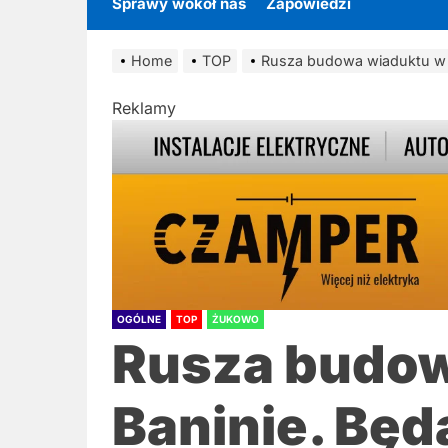
Sprawy wokół nas
Zapowiedzi
Home
TOP
Rusza budowa wiaduktu w 
Reklamy
OGÓLNE
TOP
ŻUKOWO
Rusza budow
Baninie. Będ