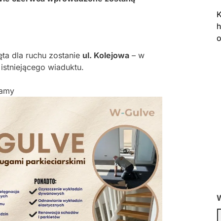
K
h
o
ta dla ruchu zostanie
ul. Kolejowa
– w
stniejącego wiaduktu.
lamy
W