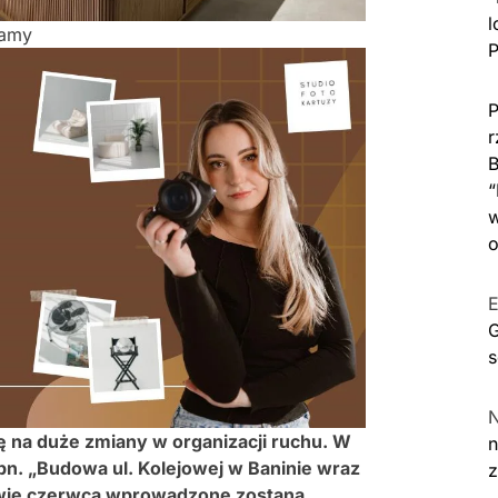
l
lamy
P
P
r
B
“
w
o
E
G
s
 na duże zmiany w organizacji ruchu. W
n
 pn. „Budowa ul. Kolejowej w Baninie wraz
owie czerwca wprowadzone zostaną