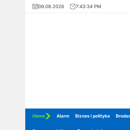
Skip
06.08.2026
7:43:36 PM
to
the
content
Home
Alarm
Biznes i polityka
Broda