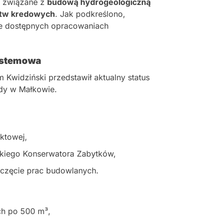
e związane z
budową hydrogeologiczną
tw kredowych
. Jak podkreślono,
znie dostępnych opracowaniach
ystemowa
Kwidziński przedstawił aktualny status
ody w Małkowie.
ktowej,
kiego Konserwatora Zabytków,
oczęcie prac budowlanych.
ch po 500 m³,