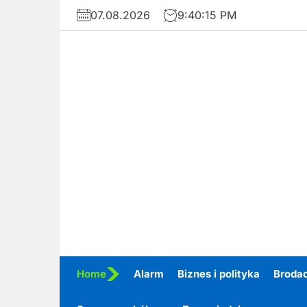
Skip
07.08.2026
9:40:17 PM
to
the
content
Home
Alarm
Biznes i polityka
Broda