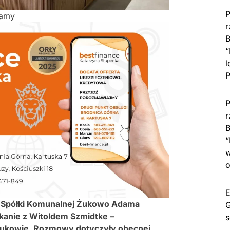
P
lamy
r
B
“
l
P
P
r
B
“
w
o
E
a Spółki Komunalnej Żukowo Adama
G
kanie z Witoldem Szmidtke –
s
Żukowie. Rozmowy dotyczyły obecnej