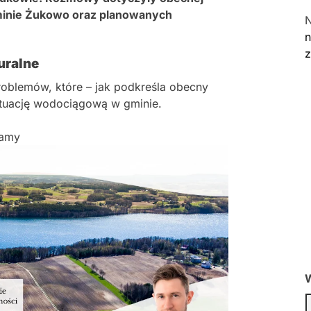
gminie Żukowo oraz planowanych
n
uralne
oblemów, które – jak podkreśla obecny
sytuację wodociągową w gminie.
lamy
W