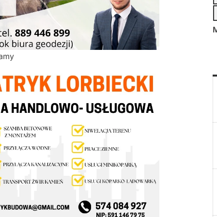
M
lamy