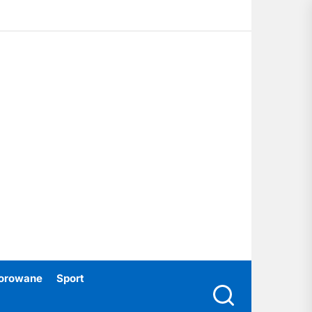
ubski24.pl
orowane
Sport