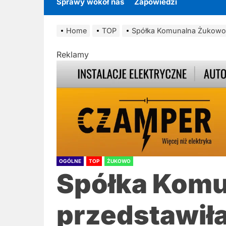
Sprawy wokół nas
Zapowiedzi
Home
TOP
Spółka Komunalna Żukowo 
Reklamy
OGÓLNE
TOP
ŻUKOWO
Spółka Kom
przedstawiła