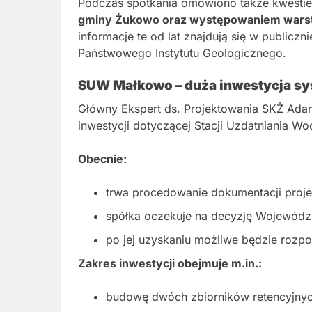
Podczas spotkania omówiono także kwesti
gminy Żukowo oraz występowaniem wars
informacje te od lat znajdują się w public
Państwowego Instytutu Geologicznego.
SUW Małkowo – duża inwestycja s
Główny Ekspert ds. Projektowania SKŻ Adam 
inwestycji dotyczącej Stacji Uzdatniania W
Obecnie:
trwa procedowanie dokumentacji proje
spółka oczekuje na decyzję Wojewódz
po jej uzyskaniu możliwe będzie rozp
Zakres inwestycji obejmuje m.in.:
budowę dwóch zbiorników retencyjny