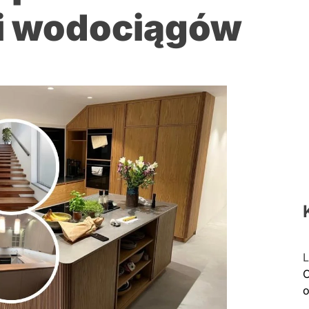
i wodociągów
L
C
o