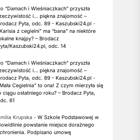
o “Damach i Wieśniaczkach” przyszła
zeczywistość i… piękna znajomość –
rodacz Pyta, odc. 89 - Kaszubski24.pl
-
Karisia z cegielni” ma “bana” na niektóre
okalne knajpy? – Brodacz
yta/Kaszubski24.pl, odc. 14
o “Damach i Wieśniaczkach” przyszła
zeczywistość i… piękna znajomość –
rodacz Pyta, odc. 89 - Kaszubski24.pl
-
Mała Cegielnia” to ona! Z czym mierzyła się
 ciągu ostatniego roku? – Brodacz Pyta,
dc. 61
milia Krupska
-
W Szkole Podstawowej w
owidlinie powstanie miejsce doraźnego
chronienia. Podpisano umowę