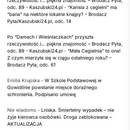
rzeczywistość i… piękna znajomość – Brodacz Pyta,
odc. 89 - Kaszubski24.pl
-
“Karisia z cegielni” ma
“bana” na niektóre lokalne knajpy? – Brodacz
Pyta/Kaszubski24.pl, odc. 14
Po “Damach i Wieśniaczkach” przyszła
rzeczywistość i… piękna znajomość – Brodacz Pyta,
odc. 89 - Kaszubski24.pl
-
“Mała Cegielnia” to ona!
Z czym mierzyła się w ciągu ostatniego roku? –
Brodacz Pyta, odc. 61
Emilia Krupska
-
W Szkole Podstawowej w
Gowidlinie powstanie miejsce doraźnego
schronienia. Podpisano umowę
Nie wiadomo
-
Lniska. Śmiertelny wypadek – nie
żyje kierowca osobówki. Droga zablokowana –
AKTUALIZACJA