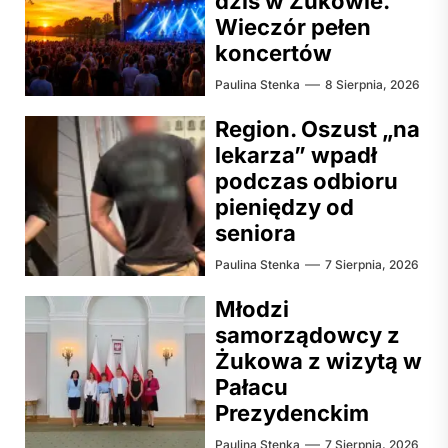
dziś w Żukowie.
Wieczór pełen
koncertów
Paulina Stenka
8 Sierpnia, 2026
Region. Oszust „na
lekarza” wpadł
podczas odbioru
pieniędzy od
seniora
Paulina Stenka
7 Sierpnia, 2026
Młodzi
samorządowcy z
Żukowa z wizytą w
Pałacu
Prezydenckim
Paulina Stenka
7 Sierpnia, 2026