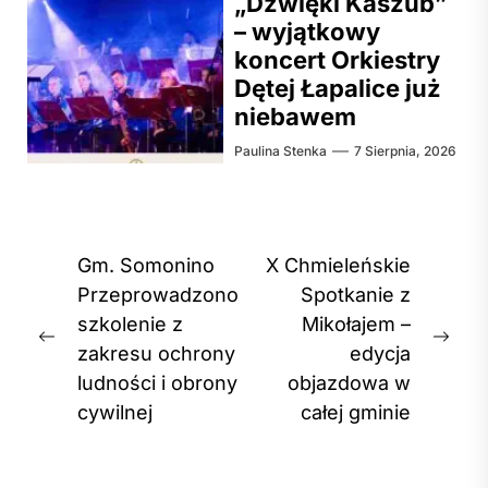
„Dźwięki Kaszub”
– wyjątkowy
koncert Orkiestry
Dętej Łapalice już
niebawem
Paulina Stenka
7 Sierpnia, 2026
Nawigacja
Gm. Somonino
X Chmieleńskie
wpisu
Przeprowadzono
Spotkanie z
szkolenie z
Mikołajem –
Previous
Nex
zakresu ochrony
edycja
post:
post
ludności i obrony
objazdowa w
cywilnej
całej gminie