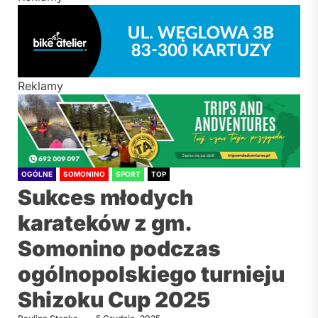
Reklamy
OGÓLNE
SOMONINO
SPORT
TOP
Sukces młodych
karateków z gm.
Somonino podczas
ogólnopolskiego turnieju
Shizoku Cup 2025