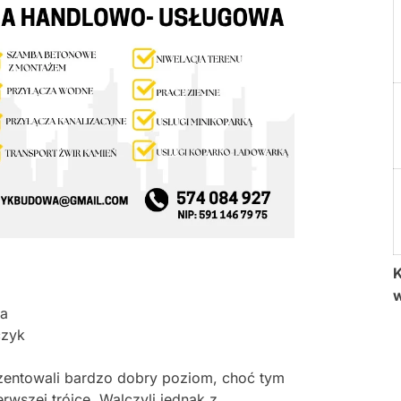
K
ka
czyk
zentowali bardzo dobry poziom, choć tym
rwszej trójce. Walczyli jednak z