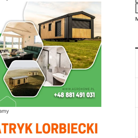
M
lamy