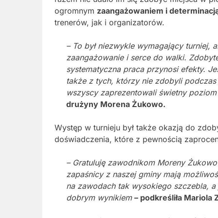
ogromnym
zaangażowaniem i determinacj
trenerów, jak i organizatorów.
– To był niezwykle wymagający turniej, 
zaangażowanie i serce do walki. Zdobyt
systematyczna praca przynosi efekty. J
także z tych, którzy nie zdobyli podcz
wszyscy zaprezentowali świetny poziom
drużyny Morena Żukowo.
Występ w turnieju był także okazją do zd
doświadczenia, które z pewnością zaprocent
– Gratuluję zawodnikom Moreny Żukowo ś
zapaśnicy z naszej gminy mają możliwoś
na zawodach tak wysokiego szczebla, a j
dobrym wynikiem
– podkreśliła Mariol