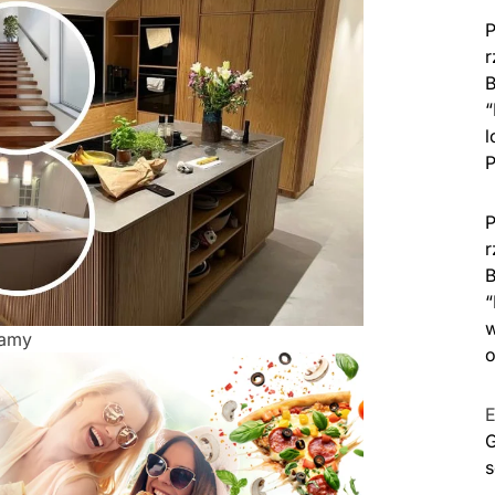
P
r
B
“
l
P
P
r
B
“
w
lamy
o
E
G
s