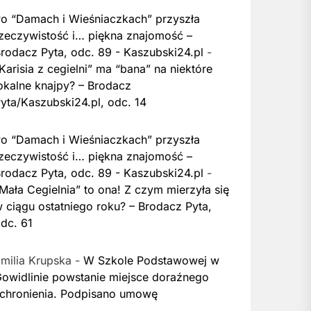
o “Damach i Wieśniaczkach” przyszła
zeczywistość i… piękna znajomość –
rodacz Pyta, odc. 89 - Kaszubski24.pl
-
Karisia z cegielni” ma “bana” na niektóre
okalne knajpy? – Brodacz
yta/Kaszubski24.pl, odc. 14
o “Damach i Wieśniaczkach” przyszła
zeczywistość i… piękna znajomość –
rodacz Pyta, odc. 89 - Kaszubski24.pl
-
Mała Cegielnia” to ona! Z czym mierzyła się
 ciągu ostatniego roku? – Brodacz Pyta,
dc. 61
milia Krupska
-
W Szkole Podstawowej w
owidlinie powstanie miejsce doraźnego
chronienia. Podpisano umowę