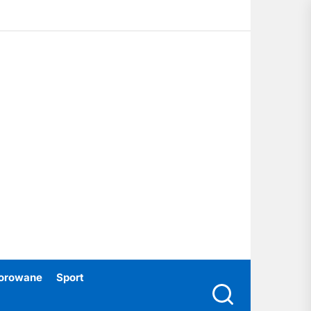
ubski24.pl
orowane
Sport