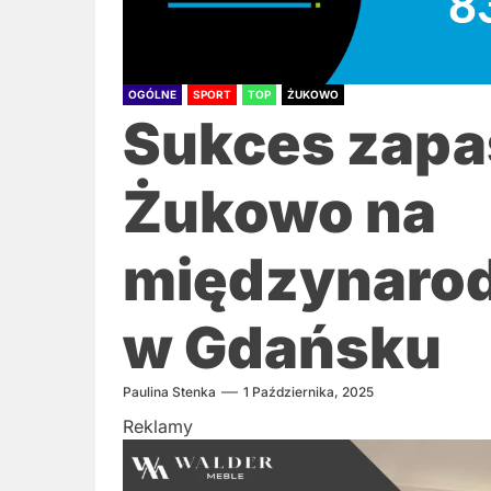
OGÓLNE
SPORT
TOP
ŻUKOWO
Sukces zapa
Żukowo na
międzynarod
w Gdańsku
Paulina Stenka
1 Października, 2025
Reklamy