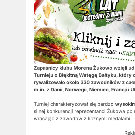
Zapaśnicy klubu Morena Żukowo wzięli u
Turnieju o Błękitną Wstęgę Bałtyku, któr
rywalizowało około 330 zawodników z całej
m.in. z Danii, Norwegii, Niemiec, Francji i U
Turniej charakteryzował się bardzo
wysoki
silnej konkurencji reprezentanci Żukowa po 
wracając z zawodów z licznymi medalami.
Rek