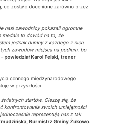
ą
, co zostało docenione zarówno przez
ale nasi zawodnicy pokazali ogromne
e medale to dowód na to, że
estem jednak dumny z każdego z nich,
as tych zawodów miejsca na podium, bo
 –
powiedział Karol Felski, trener
obycia cennego międzynarodowego
uje w przyszłości.
wietnych startów. Cieszę się, że
ć konfrontowania swoich umiejętności
ednocześnie reprezentują nas z tak
a Zmudzińska, Burmistrz Gminy Żukowo.