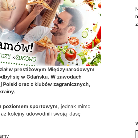
n
dział w prestiżowym Międzynarodowym
y odbył się w Gdańsku. W zawodach
 Polski oraz z klubów zagranicznych,
krainy.
m poziomem sportowym
, jednak mimo
raz kolejny udowodnili swoją klasę,
W
lamy