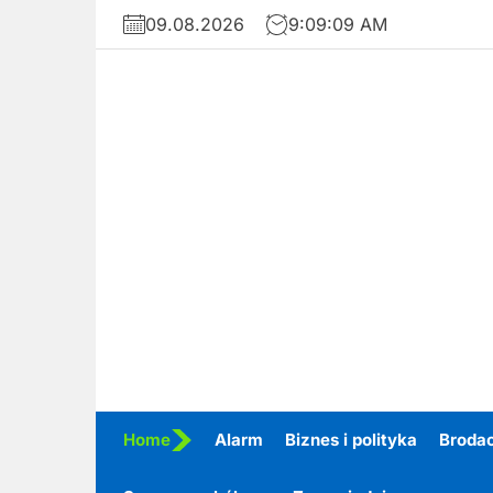
Skip
09.08.2026
9:09:11 AM
to
the
content
Home
Alarm
Biznes i polityka
Broda