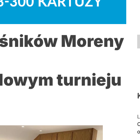
śników Moreny
owym turnieju
L
C
o