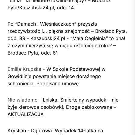
“bana” na niektóre lokalne knajpy? – Brodacz
Pyta/Kaszubski24.pl, odc. 14
Po “Damach i Wieśniaczkach” przyszła
rzeczywistość i… piękna znajomość – Brodacz Pyta,
odc. 89 - Kaszubski24.pl
-
“Mała Cegielnia” to ona!
Z czym mierzyła się w ciągu ostatniego roku? –
Brodacz Pyta, odc. 61
Emilia Krupska
-
W Szkole Podstawowej w
Gowidlinie powstanie miejsce doraźnego
schronienia. Podpisano umowę
Nie wiadomo
-
Lniska. Śmiertelny wypadek – nie
żyje kierowca osobówki. Droga zablokowana –
AKTUALIZACJA
Krystian
-
Dąbrowa. Wypadek 14-latka na