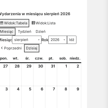
ydarzenia w miesiącu sierpień 2026
Widok:
Tabela
Widok:
Lista
Miesiąc
Tydzień
Dzień
iesiąc
Rok
Poprzedni
Dzisiaj
pon.
poniedziałek
wt.
wtorek
śr.
środa
czw.
czwartek
pt.
piątek
sob.
sobota
niedz.
niedziela
27
27
28
28
29
29
30
30
31
31
1
1
2
2
lipca,
lipca,
lipca,
lipca,
lipca,
sierpnia,
sierpnia,
2026
2026
2026
2026
2026
2026
2026
3
3
4
4
5
5
6
6
7
7
8
8
9
9
sierpnia,
sierpnia,
sierpnia,
sierpnia,
sierpnia,
sierpnia,
sierpnia,
2026
2026
2026
2026
2026
2026
2026