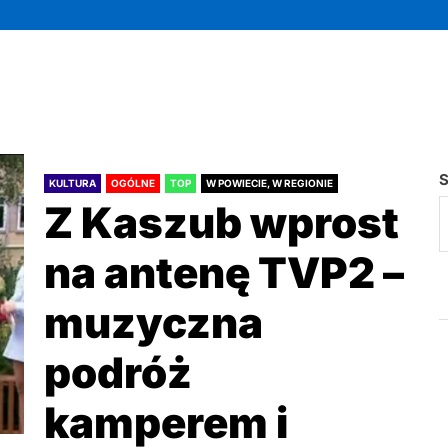
S
KULTURA
OGÓLNE
TOP
W POWIECIE, W REGIONIE
Z Kaszub wprost
na antenę TVP2 –
muzyczna
podróż
kamperem i