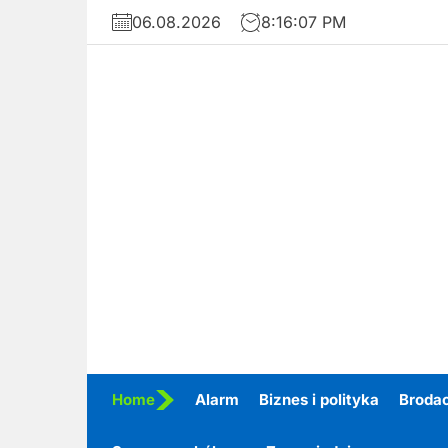
Skip
06.08.2026
8:16:08 PM
to
the
content
Home
Alarm
Biznes i polityka
Broda