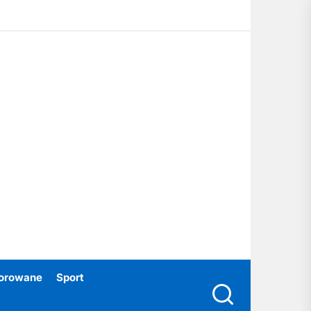
ubski24.pl
orowane
Sport