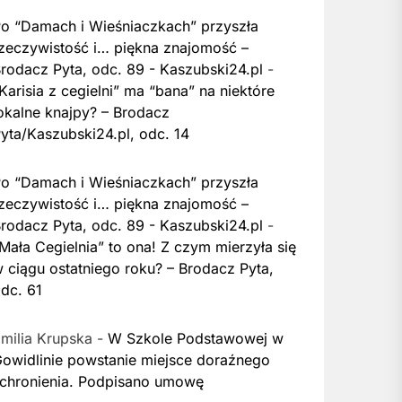
o “Damach i Wieśniaczkach” przyszła
zeczywistość i… piękna znajomość –
rodacz Pyta, odc. 89 - Kaszubski24.pl
-
Karisia z cegielni” ma “bana” na niektóre
okalne knajpy? – Brodacz
yta/Kaszubski24.pl, odc. 14
o “Damach i Wieśniaczkach” przyszła
zeczywistość i… piękna znajomość –
rodacz Pyta, odc. 89 - Kaszubski24.pl
-
Mała Cegielnia” to ona! Z czym mierzyła się
 ciągu ostatniego roku? – Brodacz Pyta,
dc. 61
milia Krupska
-
W Szkole Podstawowej w
owidlinie powstanie miejsce doraźnego
chronienia. Podpisano umowę