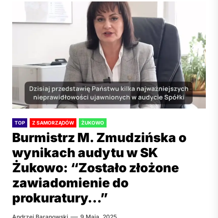
TOP
Z SAMORZĄDÓW
ŻUKOWO
Burmistrz M. Zmudzińska o
wynikach audytu w SK
Żukowo: “Zostało złożone
zawiadomienie do
prokuratury…”
Andrzej Baranowski
9 Maja, 2025