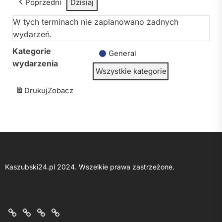
Poprzedni
Dzisiaj
W tych terminach nie zaplanowano żadnych
wydarzeń.
Kategorie
General
wydarzenia
Wszystkie kategorie
Drukuj
Zobacz
Kaszubski24.pl 2024. Wszelkie prawa zastrzeżone.
O
Kontakt
Polityka
Regulamin
nas
z
prywatności
portalu