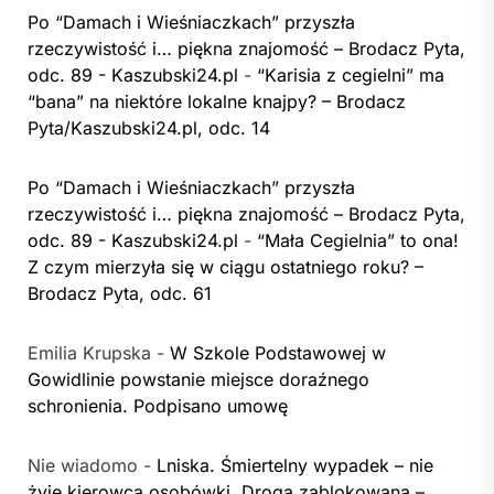
Po “Damach i Wieśniaczkach” przyszła
rzeczywistość i… piękna znajomość – Brodacz Pyta,
odc. 89 - Kaszubski24.pl
-
“Karisia z cegielni” ma
“bana” na niektóre lokalne knajpy? – Brodacz
Pyta/Kaszubski24.pl, odc. 14
Po “Damach i Wieśniaczkach” przyszła
rzeczywistość i… piękna znajomość – Brodacz Pyta,
odc. 89 - Kaszubski24.pl
-
“Mała Cegielnia” to ona!
Z czym mierzyła się w ciągu ostatniego roku? –
Brodacz Pyta, odc. 61
Emilia Krupska
-
W Szkole Podstawowej w
Gowidlinie powstanie miejsce doraźnego
schronienia. Podpisano umowę
Nie wiadomo
-
Lniska. Śmiertelny wypadek – nie
żyje kierowca osobówki. Droga zablokowana –