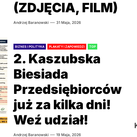
(ZDJĘCIA, FILM)
Andrzej Baranowski
31 Maja, 2026
BIZNES I POLITYKA
PLAKATY I ZAPOWIEDZI
TOP
2. Kaszubska
Biesiada
Przedsiębiorców
już za kilka dni!
Weź udział!
Andrzej Baranowski
19 Maja, 2026