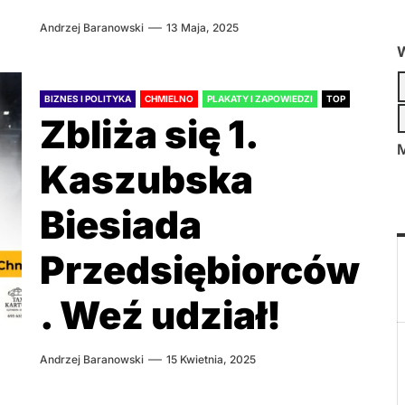
Andrzej Baranowski
13 Maja, 2025
W
BIZNES I POLITYKA
CHMIELNO
PLAKATY I ZAPOWIEDZI
TOP
Zbliża się 1.
M
Kaszubska
Biesiada
Przedsiębiorców
. Weź udział!
Andrzej Baranowski
15 Kwietnia, 2025