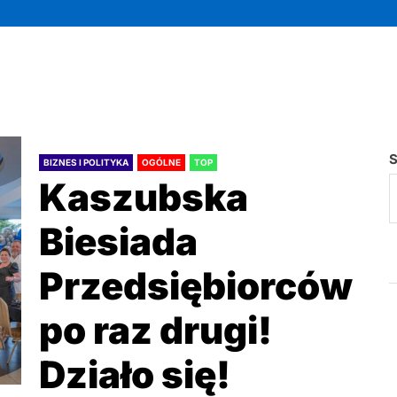
S
BIZNES I POLITYKA
OGÓLNE
TOP
Kaszubska
Biesiada
Przedsiębiorców
po raz drugi!
Działo się!