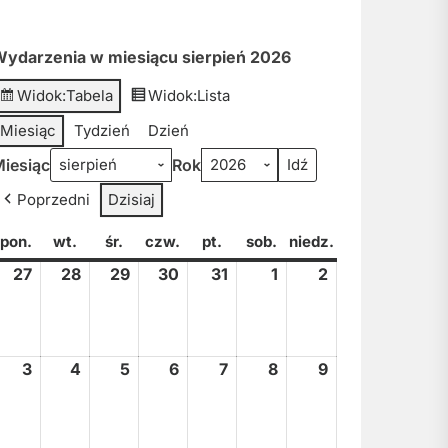
ydarzenia w miesiącu sierpień 2026
Widok:
Tabela
Widok:
Lista
Miesiąc
Tydzień
Dzień
iesiąc
Rok
Poprzedni
Dzisiaj
pon.
poniedziałek
wt.
wtorek
śr.
środa
czw.
czwartek
pt.
piątek
sob.
sobota
niedz.
niedziela
27
27
28
28
29
29
30
30
31
31
1
1
2
2
lipca,
lipca,
lipca,
lipca,
lipca,
sierpnia,
sierpnia,
2026
2026
2026
2026
2026
2026
2026
3
3
4
4
5
5
6
6
7
7
8
8
9
9
sierpnia,
sierpnia,
sierpnia,
sierpnia,
sierpnia,
sierpnia,
sierpnia,
2026
2026
2026
2026
2026
2026
2026