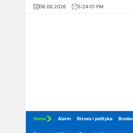
Skip
08.08.2026
5:24:02 PM
to
the
content
Home
Alarm
Biznes i polityka
Broda