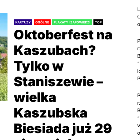
L
C
KARTUZY
OGÓLNE
PLAKATY I ZAPOWIEDZI
TOP
o
Oktoberfest na
P
Kaszubach?
r
B
Tylko w
“
l
Staniszewie –
P
wielka
P
r
Kaszubska
B
“
Biesiada już 29
w
o