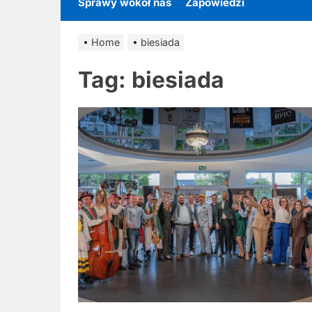
Sprawy wokół nas
Zapowiedzi
Home
biesiada
Tag:
biesiada