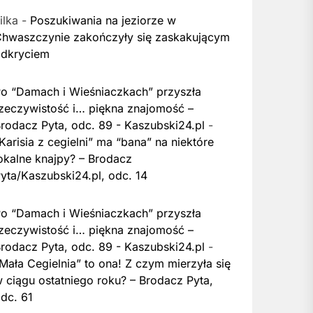
ilka
-
Poszukiwania na jeziorze w
hwaszczynie zakończyły się zaskakującym
dkryciem
o “Damach i Wieśniaczkach” przyszła
zeczywistość i… piękna znajomość –
rodacz Pyta, odc. 89 - Kaszubski24.pl
-
Karisia z cegielni” ma “bana” na niektóre
okalne knajpy? – Brodacz
yta/Kaszubski24.pl, odc. 14
o “Damach i Wieśniaczkach” przyszła
zeczywistość i… piękna znajomość –
rodacz Pyta, odc. 89 - Kaszubski24.pl
-
Mała Cegielnia” to ona! Z czym mierzyła się
 ciągu ostatniego roku? – Brodacz Pyta,
dc. 61