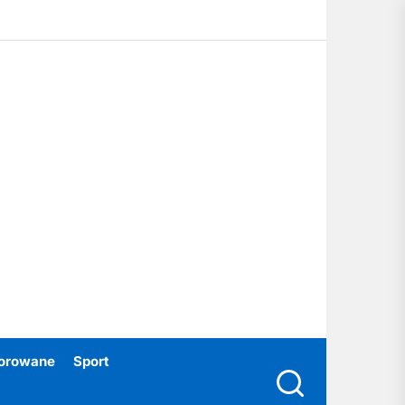
ubski24.pl
orowane
Sport