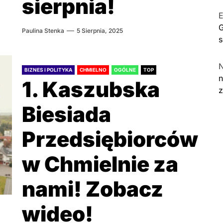
sierpnia!
E
G
Paulina Stenka
5 Sierpnia, 2025
s
BIZNES I POLITYKA
CHMIELNO
OGÓLNE
TOP
n
1. Kaszubska
Biesiada
Przedsiębiorców
w Chmielnie za
nami! Zobacz
wideo!