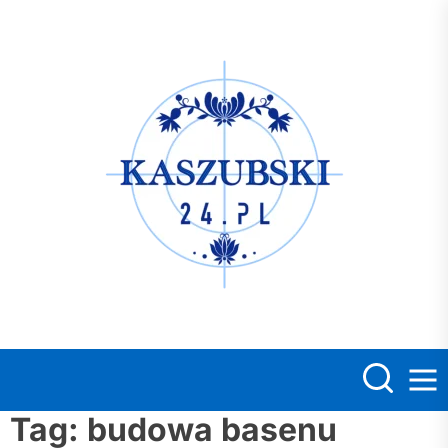
Skip
to
the
Kasz
content
Tag:
budowa basenu