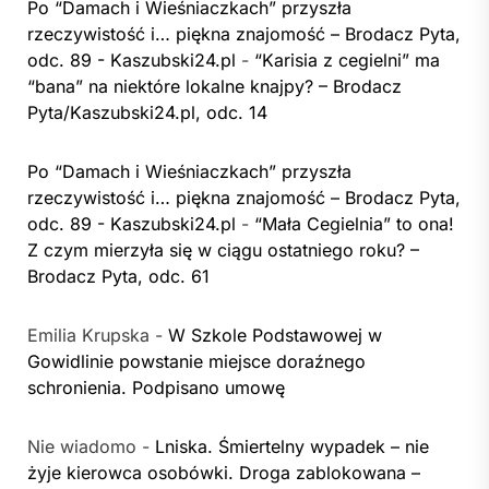
Po “Damach i Wieśniaczkach” przyszła
rzeczywistość i… piękna znajomość – Brodacz Pyta,
odc. 89 - Kaszubski24.pl
-
“Karisia z cegielni” ma
“bana” na niektóre lokalne knajpy? – Brodacz
Pyta/Kaszubski24.pl, odc. 14
Po “Damach i Wieśniaczkach” przyszła
rzeczywistość i… piękna znajomość – Brodacz Pyta,
odc. 89 - Kaszubski24.pl
-
“Mała Cegielnia” to ona!
Z czym mierzyła się w ciągu ostatniego roku? –
Brodacz Pyta, odc. 61
Emilia Krupska
-
W Szkole Podstawowej w
Gowidlinie powstanie miejsce doraźnego
schronienia. Podpisano umowę
Nie wiadomo
-
Lniska. Śmiertelny wypadek – nie
żyje kierowca osobówki. Droga zablokowana –