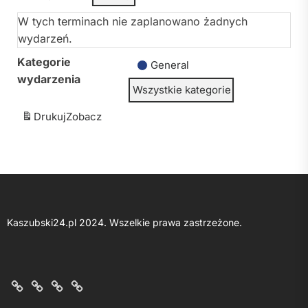
W tych terminach nie zaplanowano żadnych
wydarzeń.
Kategorie
General
wydarzenia
Wszystkie kategorie
Drukuj
Zobacz
Kaszubski24.pl 2024. Wszelkie prawa zastrzeżone.
O
Kontakt
Polityka
Regulamin
nas
z
prywatności
portalu