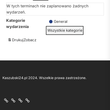
W tych terminach nie zaplanowano żadnych
wydarzeń.
Kategorie
General
wydarzenia
Wszystkie kategorie
Drukuj
Zobacz
Kaszubski24.pl 2024. Wszelkie prawa zastrzeżone.
O
Kontakt
Polityka
Regulamin
nas
z
prywatności
portalu
nami