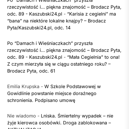
Po “Damach i Wieśniaczkach” przyszła
rzeczywistość i… piękna znajomość – Brodacz Pyta,
odc. 89 - Kaszubski24.pl
-
“Karisia z cegielni” ma
“bana” na niektóre lokalne knajpy? – Brodacz
Pyta/Kaszubski24.pl, odc. 14
Po “Damach i Wieśniaczkach” przyszła
rzeczywistość i… piękna znajomość – Brodacz Pyta,
odc. 89 - Kaszubski24.pl
-
“Mała Cegielnia” to ona!
Z czym mierzyła się w ciągu ostatniego roku? –
Brodacz Pyta, odc. 61
Emilia Krupska
-
W Szkole Podstawowej w
Gowidlinie powstanie miejsce doraźnego
schronienia. Podpisano umowę
Nie wiadomo
-
Lniska. Śmiertelny wypadek – nie
żyje kierowca osobówki. Droga zablokowana –