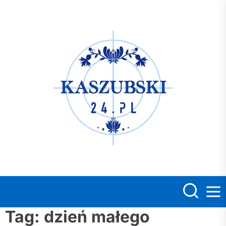
Skip
to
the
Kasz
content
Tag:
dzień małego