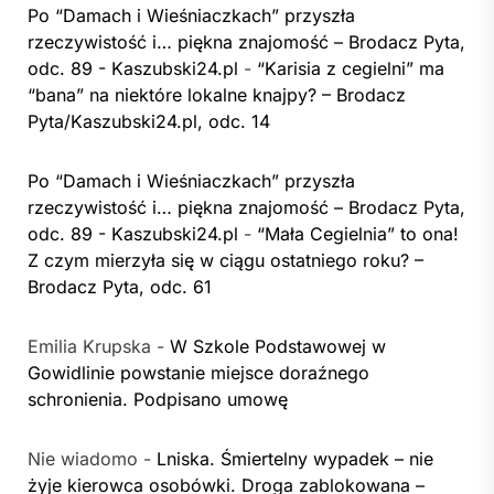
Po “Damach i Wieśniaczkach” przyszła
rzeczywistość i… piękna znajomość – Brodacz Pyta,
odc. 89 - Kaszubski24.pl
-
“Karisia z cegielni” ma
“bana” na niektóre lokalne knajpy? – Brodacz
Pyta/Kaszubski24.pl, odc. 14
Po “Damach i Wieśniaczkach” przyszła
rzeczywistość i… piękna znajomość – Brodacz Pyta,
odc. 89 - Kaszubski24.pl
-
“Mała Cegielnia” to ona!
Z czym mierzyła się w ciągu ostatniego roku? –
Brodacz Pyta, odc. 61
Emilia Krupska
-
W Szkole Podstawowej w
Gowidlinie powstanie miejsce doraźnego
schronienia. Podpisano umowę
Nie wiadomo
-
Lniska. Śmiertelny wypadek – nie
żyje kierowca osobówki. Droga zablokowana –