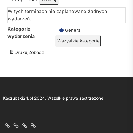
W tych terminach nie zaplanowano żadnych
wydarzeń.
Kategorie
General
wydarzenia
Wszystkie kategorie
Drukuj
Zobacz
Kaszubski24.pl 2024. Wszelkie prawa zastrzeżone.
O
Kontakt
Polityka
Regulamin
nas
z
prywatności
portalu