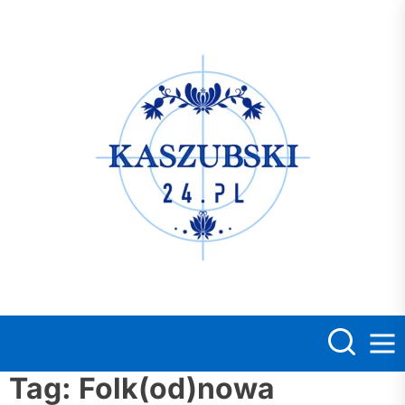
Skip
to
the
Kasz
content
Tag:
Folk(od)nowa