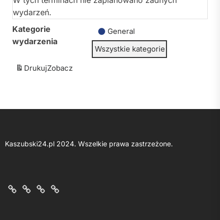
W tych terminach nie zaplanowano żadnych
wydarzeń.
Kategorie
General
wydarzenia
Wszystkie kategorie
Drukuj
Zobacz
Kaszubski24.pl 2024. Wszelkie prawa zastrzeżone.
O
Kontakt
Polityka
Regulamin
nas
z
prywatności
portalu
nami