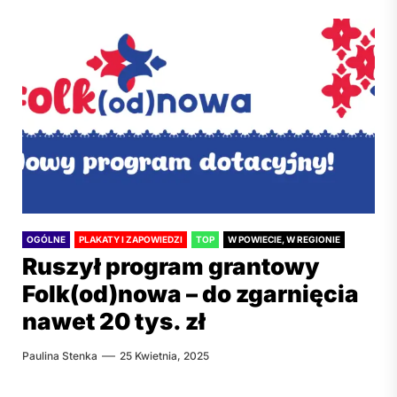
OGÓLNE
PLAKATY I ZAPOWIEDZI
TOP
W POWIECIE, W REGIONIE
Ruszył program grantowy
Folk(od)nowa – do zgarnięcia
nawet 20 tys. zł
Paulina Stenka
25 Kwietnia, 2025