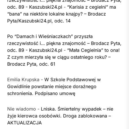
rzeczywistość i… piękna znajomość – Brodacz Pyta,
odc. 89 - Kaszubski24.pl
-
“Karisia z cegielni” ma
“bana” na niektóre lokalne knajpy? – Brodacz
Pyta/Kaszubski24.pl, odc. 14
Po “Damach i Wieśniaczkach” przyszła
rzeczywistość i… piękna znajomość – Brodacz Pyta,
odc. 89 - Kaszubski24.pl
-
“Mała Cegielnia” to ona!
Z czym mierzyła się w ciągu ostatniego roku? –
Brodacz Pyta, odc. 61
Emilia Krupska
-
W Szkole Podstawowej w
Gowidlinie powstanie miejsce doraźnego
schronienia. Podpisano umowę
Nie wiadomo
-
Lniska. Śmiertelny wypadek – nie
żyje kierowca osobówki. Droga zablokowana –
AKTUALIZACJA