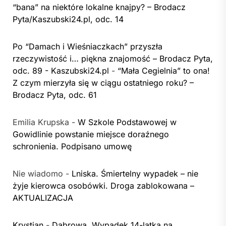
“bana” na niektóre lokalne knajpy? – Brodacz
Pyta/Kaszubski24.pl, odc. 14
Po “Damach i Wieśniaczkach” przyszła
rzeczywistość i… piękna znajomość – Brodacz Pyta,
odc. 89 - Kaszubski24.pl
-
“Mała Cegielnia” to ona!
Z czym mierzyła się w ciągu ostatniego roku? –
Brodacz Pyta, odc. 61
Emilia Krupska
-
W Szkole Podstawowej w
Gowidlinie powstanie miejsce doraźnego
schronienia. Podpisano umowę
Nie wiadomo
-
Lniska. Śmiertelny wypadek – nie
żyje kierowca osobówki. Droga zablokowana –
AKTUALIZACJA
Krystian
-
Dąbrowa. Wypadek 14-latka na