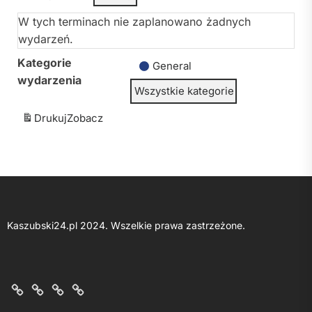
W tych terminach nie zaplanowano żadnych
wydarzeń.
Kategorie
General
wydarzenia
Wszystkie kategorie
Drukuj
Zobacz
Kaszubski24.pl 2024. Wszelkie prawa zastrzeżone.
O
Kontakt
Polityka
Regulamin
nas
z
prywatności
portalu