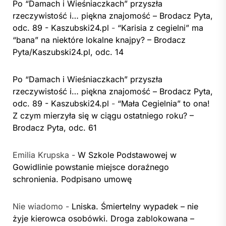
Po “Damach i Wieśniaczkach” przyszła
rzeczywistość i… piękna znajomość – Brodacz Pyta,
odc. 89 - Kaszubski24.pl
-
“Karisia z cegielni” ma
“bana” na niektóre lokalne knajpy? – Brodacz
Pyta/Kaszubski24.pl, odc. 14
Po “Damach i Wieśniaczkach” przyszła
rzeczywistość i… piękna znajomość – Brodacz Pyta,
odc. 89 - Kaszubski24.pl
-
“Mała Cegielnia” to ona!
Z czym mierzyła się w ciągu ostatniego roku? –
Brodacz Pyta, odc. 61
Emilia Krupska
-
W Szkole Podstawowej w
Gowidlinie powstanie miejsce doraźnego
schronienia. Podpisano umowę
Nie wiadomo
-
Lniska. Śmiertelny wypadek – nie
żyje kierowca osobówki. Droga zablokowana –