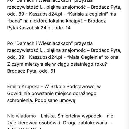
Po “Damach i Wieśniaczkach” przyszła
rzeczywistość i… piękna znajomość – Brodacz Pyta,
odc. 89 - Kaszubski24.pl
-
“Karisia z cegielni” ma
“bana” na niektóre lokalne knajpy? – Brodacz
Pyta/Kaszubski24.pl, odc. 14
Po “Damach i Wieśniaczkach” przyszła
rzeczywistość i… piękna znajomość – Brodacz Pyta,
odc. 89 - Kaszubski24.pl
-
“Mała Cegielnia” to ona!
Z czym mierzyła się w ciągu ostatniego roku? –
Brodacz Pyta, odc. 61
Emilia Krupska
-
W Szkole Podstawowej w
Gowidlinie powstanie miejsce doraźnego
schronienia. Podpisano umowę
Nie wiadomo
-
Lniska. Śmiertelny wypadek – nie
żyje kierowca osobówki. Droga zablokowana –