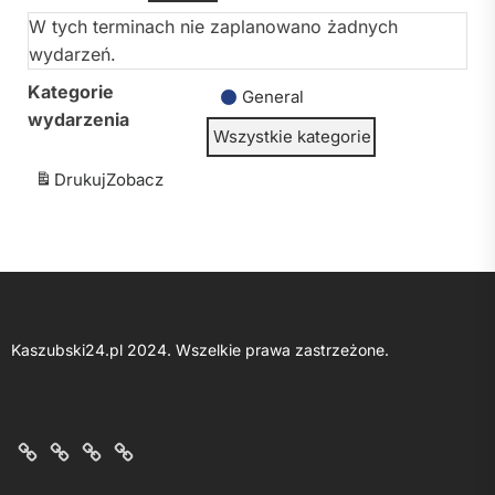
W tych terminach nie zaplanowano żadnych
wydarzeń.
Kategorie
General
wydarzenia
Wszystkie kategorie
Drukuj
Zobacz
Kaszubski24.pl 2024. Wszelkie prawa zastrzeżone.
O
Kontakt
Polityka
Regulamin
nas
z
prywatności
portalu
nami