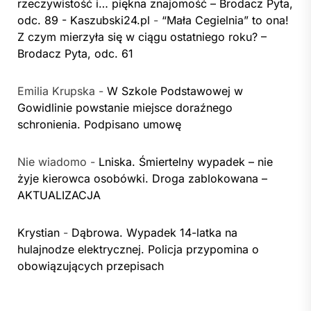
rzeczywistość i… piękna znajomość – Brodacz Pyta,
odc. 89 - Kaszubski24.pl
-
“Mała Cegielnia” to ona!
Z czym mierzyła się w ciągu ostatniego roku? –
Brodacz Pyta, odc. 61
Emilia Krupska
-
W Szkole Podstawowej w
Gowidlinie powstanie miejsce doraźnego
schronienia. Podpisano umowę
Nie wiadomo
-
Lniska. Śmiertelny wypadek – nie
żyje kierowca osobówki. Droga zablokowana –
AKTUALIZACJA
Krystian
-
Dąbrowa. Wypadek 14-latka na
hulajnodze elektrycznej. Policja przypomina o
obowiązujących przepisach