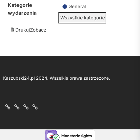
Kategorie
General
wydarzenia
Wszystkie kategorie
Drukuj
Zobacz
Kaszubski24.pl 2024. Wszelkie prawa zastrzeżone.
O
Kontakt
Polityka
Regulamin
nas
z
prywatności
portalu
nami