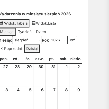
ydarzenia w miesiącu sierpień 2026
Widok:
Tabela
Widok:
Lista
Miesiąc
Tydzień
Dzień
iesiąc
Rok
Poprzedni
Dzisiaj
pon.
poniedziałek
wt.
wtorek
śr.
środa
czw.
czwartek
pt.
piątek
sob.
sobota
niedz.
niedziela
27
27
28
28
29
29
30
30
31
31
1
1
2
2
lipca,
lipca,
lipca,
lipca,
lipca,
sierpnia,
sierpnia,
2026
2026
2026
2026
2026
2026
2026
3
3
4
4
5
5
6
6
7
7
8
8
9
9
sierpnia,
sierpnia,
sierpnia,
sierpnia,
sierpnia,
sierpnia,
sierpnia,
2026
2026
2026
2026
2026
2026
2026