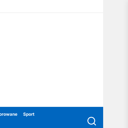
ubski24.pl
orowane
Sport