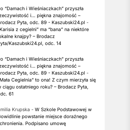
o “Damach i Wieśniaczkach” przyszła
zeczywistość i… piękna znajomość –
rodacz Pyta, odc. 89 - Kaszubski24.pl
-
Karisia z cegielni” ma “bana” na niektóre
okalne knajpy? – Brodacz
yta/Kaszubski24.pl, odc. 14
o “Damach i Wieśniaczkach” przyszła
zeczywistość i… piękna znajomość –
rodacz Pyta, odc. 89 - Kaszubski24.pl
-
Mała Cegielnia” to ona! Z czym mierzyła się
 ciągu ostatniego roku? – Brodacz Pyta,
dc. 61
milia Krupska
-
W Szkole Podstawowej w
owidlinie powstanie miejsce doraźnego
chronienia. Podpisano umowę