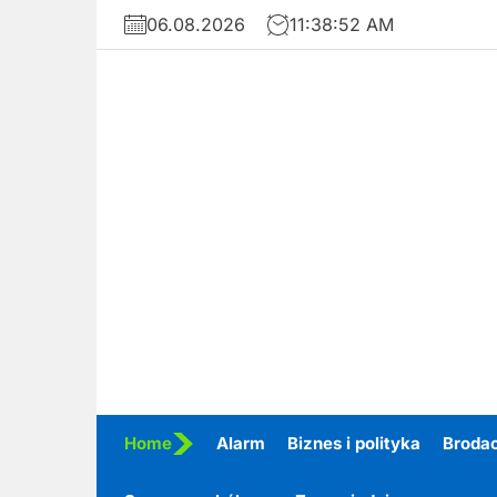
Skip
06.08.2026
11:38:53 AM
to
the
content
Home
Alarm
Biznes i polityka
Broda