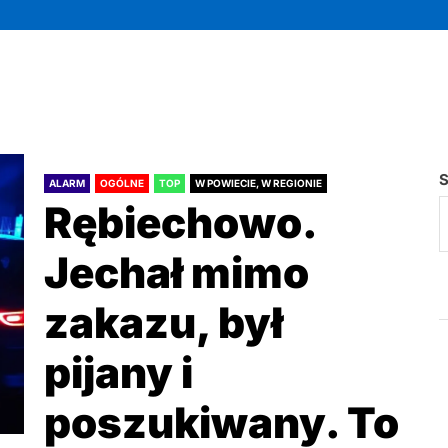
S
ALARM
OGÓLNE
TOP
W POWIECIE, W REGIONIE
Rębiechowo.
Jechał mimo
zakazu, był
pijany i
poszukiwany. To