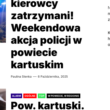
kierowcy
zatrzymani!
n
Weekendowa
K
akcja policji w
h
o
powiecie
kartuskim
Paulina Stenka
6 Października, 2025
ALARM
OGÓLNE
TOP
W POWIECIE, W REGIONIE
Pow. kartuski.