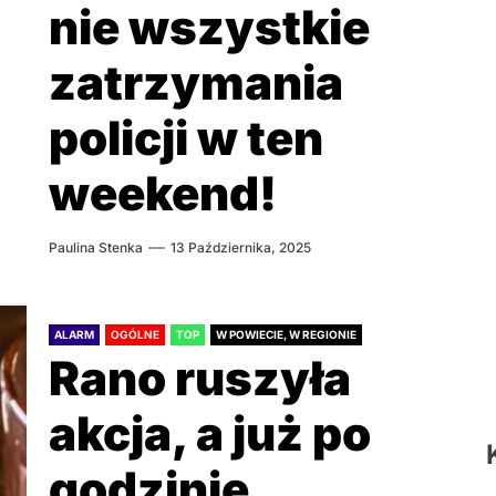
nie wszystkie
zatrzymania
policji w ten
weekend!
Paulina Stenka
13 Października, 2025
ALARM
OGÓLNE
TOP
W POWIECIE, W REGIONIE
Rano ruszyła
akcja, a już po
godzinie…