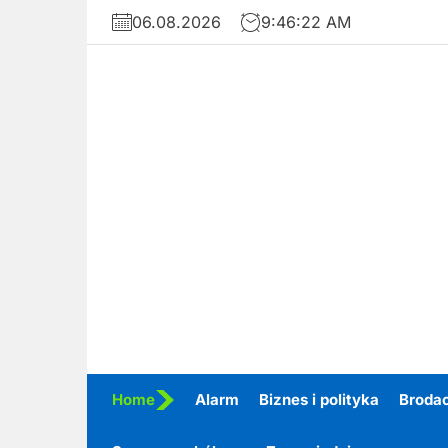
Skip
06.08.2026
9:46:23 AM
to
the
content
Home
Alarm
Biznes i polityka
Broda