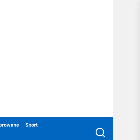
ubski24.pl
orowane
Sport