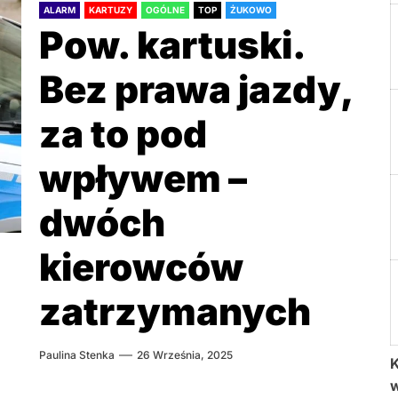
ALARM
KARTUZY
OGÓLNE
TOP
ŻUKOWO
Pow. kartuski.
Bez prawa jazdy,
za to pod
wpływem –
dwóch
kierowców
zatrzymanych
Paulina Stenka
26 Września, 2025
K