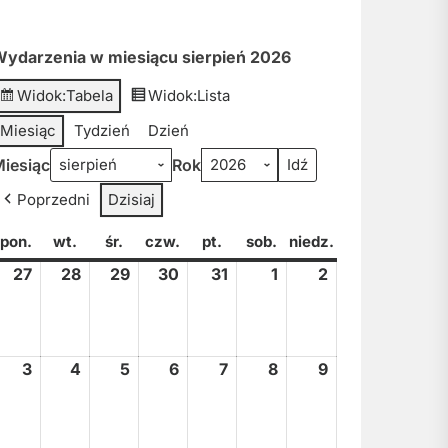
ydarzenia w miesiącu sierpień 2026
Widok:
Tabela
Widok:
Lista
Miesiąc
Tydzień
Dzień
iesiąc
Rok
Poprzedni
Dzisiaj
pon.
poniedziałek
wt.
wtorek
śr.
środa
czw.
czwartek
pt.
piątek
sob.
sobota
niedz.
niedziela
27
27
28
28
29
29
30
30
31
31
1
1
2
2
lipca,
lipca,
lipca,
lipca,
lipca,
sierpnia,
sierpnia,
2026
2026
2026
2026
2026
2026
2026
3
3
4
4
5
5
6
6
7
7
8
8
9
9
sierpnia,
sierpnia,
sierpnia,
sierpnia,
sierpnia,
sierpnia,
sierpnia,
2026
2026
2026
2026
2026
2026
2026