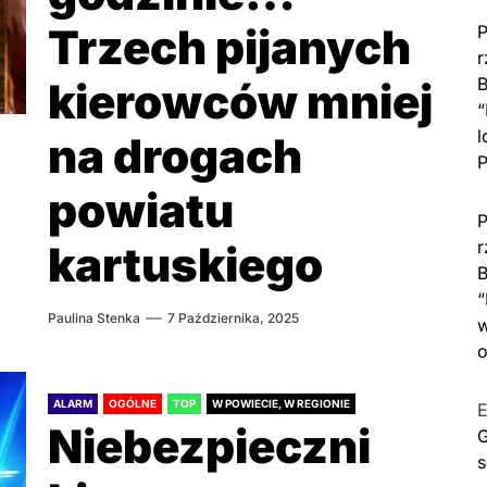
Trzech pijanych
P
r
B
kierowców mniej
“
l
na drogach
P
powiatu
P
r
kartuskiego
B
“
Paulina Stenka
7 Października, 2025
w
o
ALARM
OGÓLNE
TOP
W POWIECIE, W REGIONIE
E
Niebezpieczni
G
s