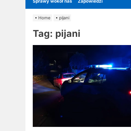
Sprawy wokół nas
Zapowiedzi
Home
pijani
Tag:
pijani