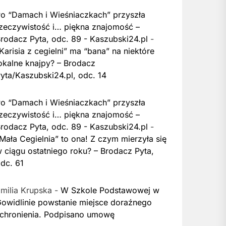
o “Damach i Wieśniaczkach” przyszła
zeczywistość i… piękna znajomość –
rodacz Pyta, odc. 89 - Kaszubski24.pl
-
Karisia z cegielni” ma “bana” na niektóre
okalne knajpy? – Brodacz
yta/Kaszubski24.pl, odc. 14
o “Damach i Wieśniaczkach” przyszła
zeczywistość i… piękna znajomość –
rodacz Pyta, odc. 89 - Kaszubski24.pl
-
Mała Cegielnia” to ona! Z czym mierzyła się
 ciągu ostatniego roku? – Brodacz Pyta,
dc. 61
milia Krupska
-
W Szkole Podstawowej w
owidlinie powstanie miejsce doraźnego
chronienia. Podpisano umowę