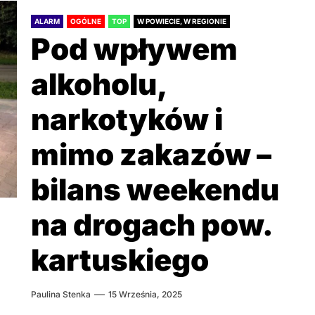
ALARM
OGÓLNE
TOP
W POWIECIE, W REGIONIE
Pod wpływem
alkoholu,
narkotyków i
mimo zakazów –
bilans weekendu
na drogach pow.
kartuskiego
Paulina Stenka
15 Września, 2025