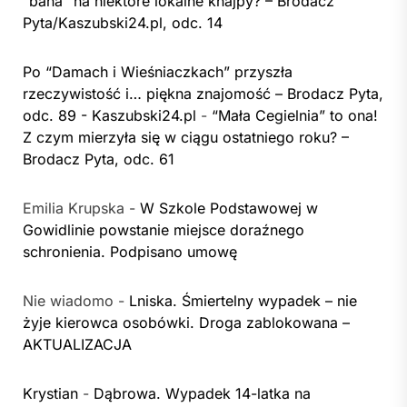
“bana” na niektóre lokalne knajpy? – Brodacz
Pyta/Kaszubski24.pl, odc. 14
Po “Damach i Wieśniaczkach” przyszła
rzeczywistość i… piękna znajomość – Brodacz Pyta,
odc. 89 - Kaszubski24.pl
-
“Mała Cegielnia” to ona!
Z czym mierzyła się w ciągu ostatniego roku? –
Brodacz Pyta, odc. 61
Emilia Krupska
-
W Szkole Podstawowej w
Gowidlinie powstanie miejsce doraźnego
schronienia. Podpisano umowę
Nie wiadomo
-
Lniska. Śmiertelny wypadek – nie
żyje kierowca osobówki. Droga zablokowana –
AKTUALIZACJA
Krystian
-
Dąbrowa. Wypadek 14-latka na