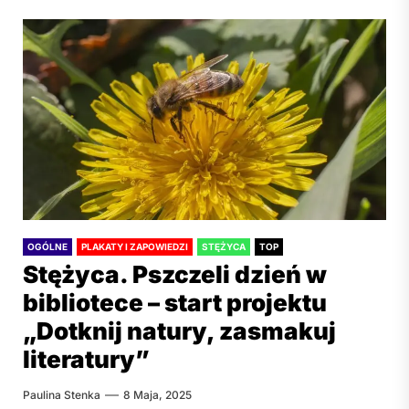
OGÓLNE
PLAKATY I ZAPOWIEDZI
STĘŻYCA
TOP
Stężyca. Pszczeli dzień w
bibliotece – start projektu
„Dotknij natury, zasmakuj
literatury”
Paulina Stenka
8 Maja, 2025