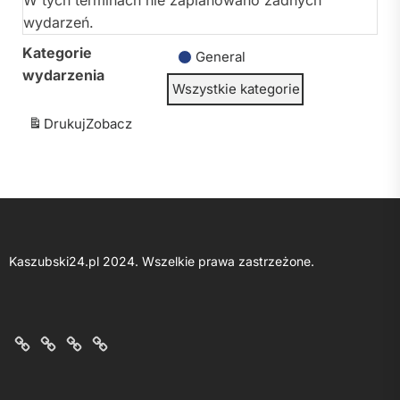
W tych terminach nie zaplanowano żadnych
wydarzeń.
Kategorie
General
wydarzenia
Wszystkie kategorie
Drukuj
Zobacz
Kaszubski24.pl 2024. Wszelkie prawa zastrzeżone.
O
Kontakt
Polityka
Regulamin
nas
z
prywatności
portalu
nami