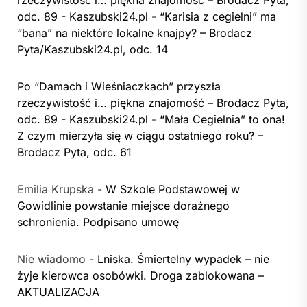
rzeczywistość i… piękna znajomość – Brodacz Pyta,
odc. 89 - Kaszubski24.pl
-
“Karisia z cegielni” ma
“bana” na niektóre lokalne knajpy? – Brodacz
Pyta/Kaszubski24.pl, odc. 14
Po “Damach i Wieśniaczkach” przyszła
rzeczywistość i… piękna znajomość – Brodacz Pyta,
odc. 89 - Kaszubski24.pl
-
“Mała Cegielnia” to ona!
Z czym mierzyła się w ciągu ostatniego roku? –
Brodacz Pyta, odc. 61
Emilia Krupska
-
W Szkole Podstawowej w
Gowidlinie powstanie miejsce doraźnego
schronienia. Podpisano umowę
Nie wiadomo
-
Lniska. Śmiertelny wypadek – nie
żyje kierowca osobówki. Droga zablokowana –
AKTUALIZACJA