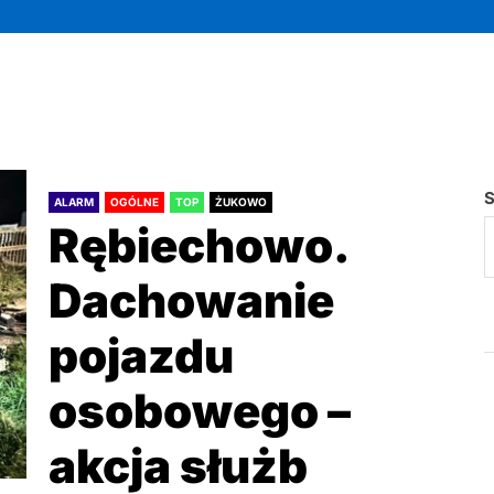
S
ALARM
OGÓLNE
TOP
ŻUKOWO
Rębiechowo.
Dachowanie
pojazdu
osobowego –
akcja służb