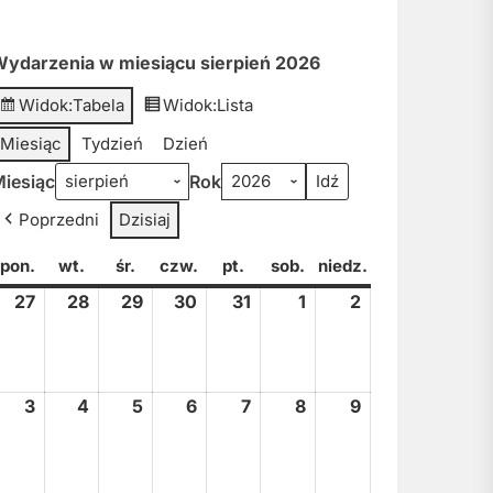
ydarzenia w miesiącu sierpień 2026
Widok:
Tabela
Widok:
Lista
Miesiąc
Tydzień
Dzień
iesiąc
Rok
Poprzedni
Dzisiaj
pon.
poniedziałek
wt.
wtorek
śr.
środa
czw.
czwartek
pt.
piątek
sob.
sobota
niedz.
niedziela
27
27
28
28
29
29
30
30
31
31
1
1
2
2
lipca,
lipca,
lipca,
lipca,
lipca,
sierpnia,
sierpnia,
2026
2026
2026
2026
2026
2026
2026
3
3
4
4
5
5
6
6
7
7
8
8
9
9
sierpnia,
sierpnia,
sierpnia,
sierpnia,
sierpnia,
sierpnia,
sierpnia,
2026
2026
2026
2026
2026
2026
2026