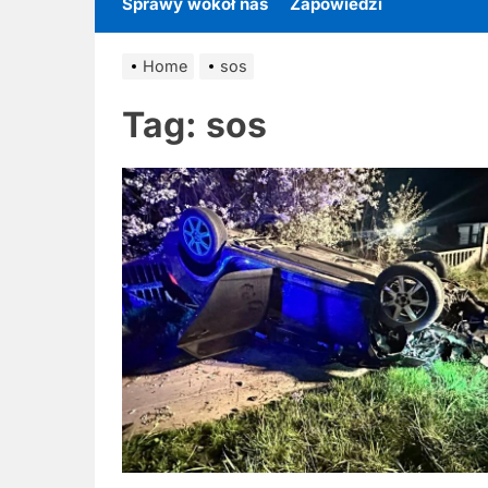
Sprawy wokół nas
Zapowiedzi
Home
sos
Tag:
sos