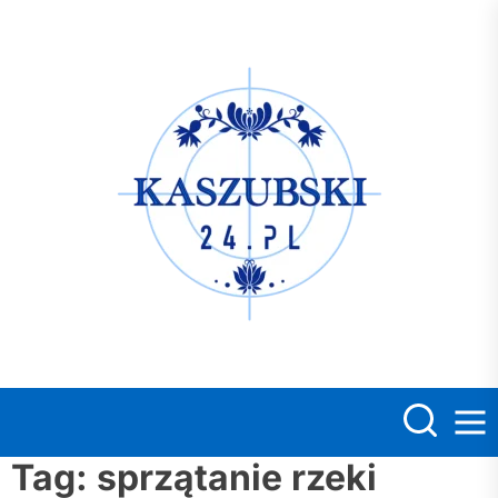
Skip
to
the
Kasz
content
Tag:
sprzątanie rzeki