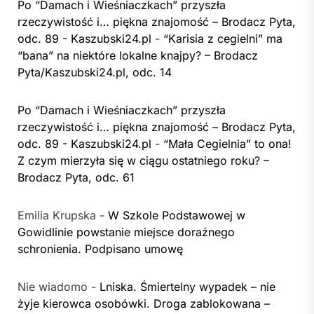
Po “Damach i Wieśniaczkach” przyszła
rzeczywistość i… piękna znajomość – Brodacz Pyta,
odc. 89 - Kaszubski24.pl
-
“Karisia z cegielni” ma
“bana” na niektóre lokalne knajpy? – Brodacz
Pyta/Kaszubski24.pl, odc. 14
Po “Damach i Wieśniaczkach” przyszła
rzeczywistość i… piękna znajomość – Brodacz Pyta,
odc. 89 - Kaszubski24.pl
-
“Mała Cegielnia” to ona!
Z czym mierzyła się w ciągu ostatniego roku? –
Brodacz Pyta, odc. 61
Emilia Krupska
-
W Szkole Podstawowej w
Gowidlinie powstanie miejsce doraźnego
schronienia. Podpisano umowę
Nie wiadomo
-
Lniska. Śmiertelny wypadek – nie
żyje kierowca osobówki. Droga zablokowana –