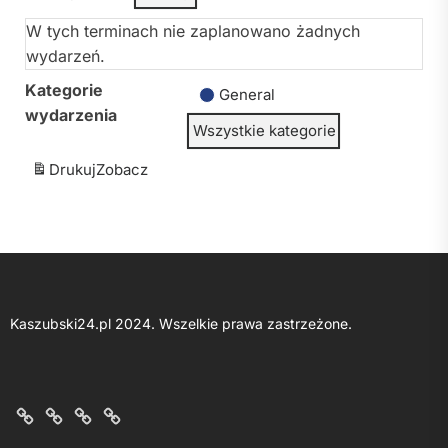
W tych terminach nie zaplanowano żadnych
wydarzeń.
Kategorie
General
wydarzenia
Wszystkie kategorie
Drukuj
Zobacz
Kaszubski24.pl 2024. Wszelkie prawa zastrzeżone.
O
Kontakt
Polityka
Regulamin
nas
z
prywatności
portalu