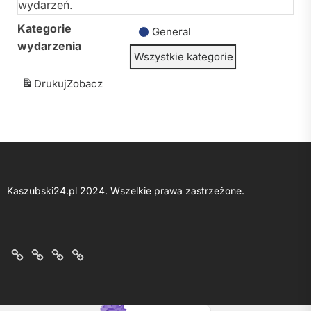
wydarzeń.
Kategorie
General
wydarzenia
Wszystkie kategorie
Drukuj
Zobacz
Kaszubski24.pl 2024. Wszelkie prawa zastrzeżone.
O
Kontakt
Polityka
Regulamin
nas
z
prywatności
portalu
nami