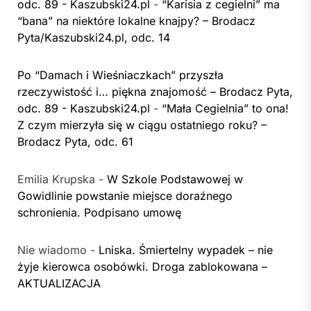
odc. 89 - Kaszubski24.pl
-
“Karisia z cegielni” ma
“bana” na niektóre lokalne knajpy? – Brodacz
Pyta/Kaszubski24.pl, odc. 14
Po “Damach i Wieśniaczkach” przyszła
rzeczywistość i… piękna znajomość – Brodacz Pyta,
odc. 89 - Kaszubski24.pl
-
“Mała Cegielnia” to ona!
Z czym mierzyła się w ciągu ostatniego roku? –
Brodacz Pyta, odc. 61
Emilia Krupska
-
W Szkole Podstawowej w
Gowidlinie powstanie miejsce doraźnego
schronienia. Podpisano umowę
Nie wiadomo
-
Lniska. Śmiertelny wypadek – nie
żyje kierowca osobówki. Droga zablokowana –
AKTUALIZACJA