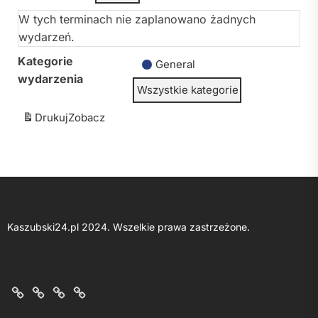
W tych terminach nie zaplanowano żadnych
wydarzeń.
Kategorie
General
wydarzenia
Wszystkie kategorie
Drukuj
Zobacz
Kaszubski24.pl 2024. Wszelkie prawa zastrzeżone.
O
Kontakt
Polityka
Regulamin
nas
z
prywatności
portalu