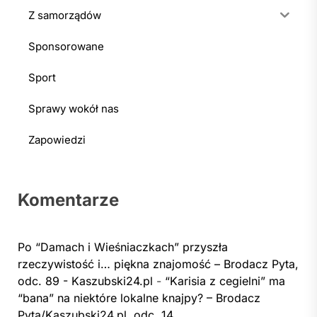
Z samorządów
Sponsorowane
Sport
Sprawy wokół nas
Zapowiedzi
Komentarze
Po “Damach i Wieśniaczkach” przyszła
rzeczywistość i… piękna znajomość – Brodacz Pyta,
odc. 89 - Kaszubski24.pl
-
“Karisia z cegielni” ma
“bana” na niektóre lokalne knajpy? – Brodacz
Pyta/Kaszubski24.pl, odc. 14