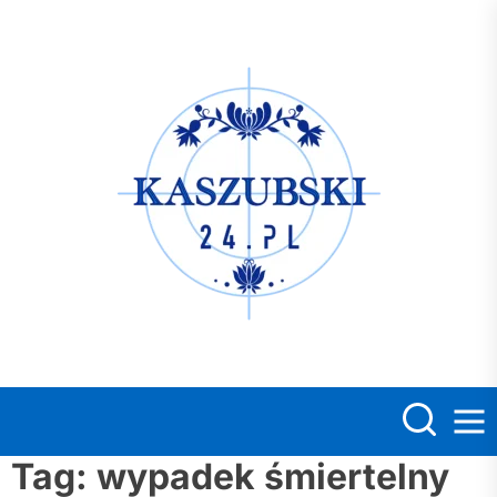
Skip
to
the
Kasz
content
Tag:
wypadek śmiertelny