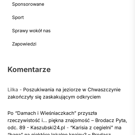
Sponsorowane
Sport
Sprawy wokół nas
Zapowiedzi
Komentarze
Lilka
-
Poszukiwania na jeziorze w Chwaszczynie
zakończyły się zaskakującym odkryciem
Po “Damach i Wieśniaczkach” przyszła
rzeczywistość i… piękna znajomość – Brodacz Pyta,
odc. 89 - Kaszubski24.pl
-
“Karisia z cegielni” ma
“bana” na niektóre lokalne knajpy? – Brodacz