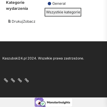
Kategorie
General
wydarzenia
Wszystkie kategorie
Drukuj
Zobacz
Kaszubski24.pl 2024. Wszelkie prawa zastrzeżone.
O
Kontakt
Polityka
Regulamin
nas
z
prywatności
portalu
nami