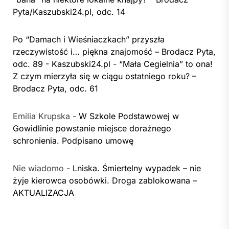
Pyta/Kaszubski24.pl, odc. 14
Po “Damach i Wieśniaczkach” przyszła
rzeczywistość i… piękna znajomość – Brodacz Pyta,
odc. 89 - Kaszubski24.pl
-
“Mała Cegielnia” to ona!
Z czym mierzyła się w ciągu ostatniego roku? –
Brodacz Pyta, odc. 61
Emilia Krupska
-
W Szkole Podstawowej w
Gowidlinie powstanie miejsce doraźnego
schronienia. Podpisano umowę
Nie wiadomo
-
Lniska. Śmiertelny wypadek – nie
żyje kierowca osobówki. Droga zablokowana –
AKTUALIZACJA