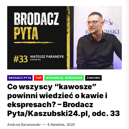
BRODACZ PYTA
TOP
W POWIECIE, W REGIONIE
ŻUKOWO
Co wszyscy “kawosze”
powinni wiedzieć o kawie i
ekspresach? – Brodacz
Pyta/Kaszubski24.pl, odc. 33
Andrzej Baranowski
6 Kwietnia, 2025