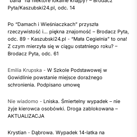
“bana” na niektóre lokalne knajpy? – Brodacz
Pyta/Kaszubski24.pl, odc. 14
Po “Damach i Wieśniaczkach” przyszła
rzeczywistość i… piękna znajomość – Brodacz Pyta,
odc. 89 - Kaszubski24.pl
-
“Mała Cegielnia” to ona!
Z czym mierzyła się w ciągu ostatniego roku? –
Brodacz Pyta, odc. 61
Emilia Krupska
-
W Szkole Podstawowej w
Gowidlinie powstanie miejsce doraźnego
schronienia. Podpisano umowę
Nie wiadomo
-
Lniska. Śmiertelny wypadek – nie
żyje kierowca osobówki. Droga zablokowana –
AKTUALIZACJA
Krystian
-
Dąbrowa. Wypadek 14-latka na