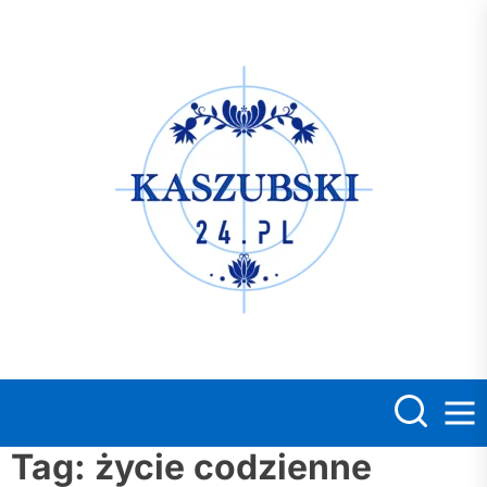
Skip
to
the
Kasz
content
Tag:
życie codzienne