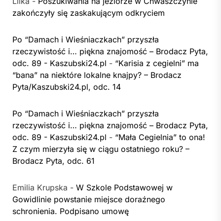
Lilka
-
Poszukiwania na jeziorze w Chwaszczynie
zakończyły się zaskakującym odkryciem
Po “Damach i Wieśniaczkach” przyszła
rzeczywistość i… piękna znajomość – Brodacz Pyta,
odc. 89 - Kaszubski24.pl
-
“Karisia z cegielni” ma
“bana” na niektóre lokalne knajpy? – Brodacz
Pyta/Kaszubski24.pl, odc. 14
Po “Damach i Wieśniaczkach” przyszła
rzeczywistość i… piękna znajomość – Brodacz Pyta,
odc. 89 - Kaszubski24.pl
-
“Mała Cegielnia” to ona!
Z czym mierzyła się w ciągu ostatniego roku? –
Brodacz Pyta, odc. 61
Emilia Krupska
-
W Szkole Podstawowej w
Gowidlinie powstanie miejsce doraźnego
schronienia. Podpisano umowę