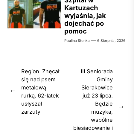
Kartuzach
wyjaśnia, jak
dojechać po
pomoc
Paulina Stenka
6 Sierpnia, 2026
Nawigacja
Region. Znęcał
III Seniorada
wpisu
się nad psem
Gminy
metalową
Sierakowice
Previous
rurką. 62-latek
już 23 lipca.
post:
usłyszał
Będzie
Nex
zarzuty
muzyka,
post
wspólne
biesiadowanie i