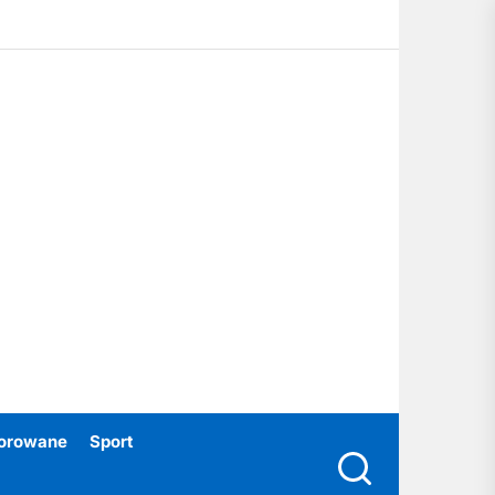
ubski24.pl
orowane
Sport