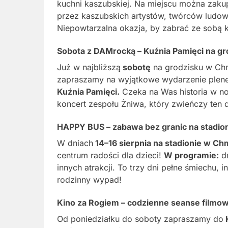
kuchni kaszubskiej. Na miejscu można zaku
przez kaszubskich artystów, twórców ludow
Niepowtarzalna okazja, by zabrać ze sobą
Sobota z DAMrocką – Kuźnia Pamięci na gr
Już w najbliższą
sobotę
na grodzisku w Chmi
zapraszamy na wyjątkowe wydarzenie ple
Kuźnia Pamięci.
Czeka na Was historia w n
koncert zespołu Żniwa, który zwieńczy te
HAPPY BUS – zabawa bez granic na stadio
W dniach
14–16 sierpnia na stadionie w C
centrum radości dla dzieci!
W programie:
dm
innych atrakcji. To trzy dni pełne śmiechu, i
rodzinny wypad!
Kino za Rogiem – codzienne seanse filmo
Od poniedziałku do soboty zapraszamy do
K