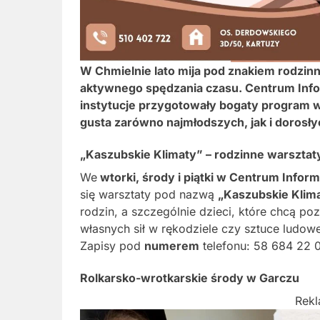
W Chmielnie lato mija pod znakiem rodzinny
aktywnego spędzania czasu. Centrum Infor
instytucje przygotowały bogaty program w
gusta zarówno najmłodszych, jak i dorosły
„Kaszubskie Klimaty” – rodzinne warsztat
We
wtorki, środy i piątki w Centrum Infor
się warsztaty pod nazwą
„Kaszubskie Klima
rodzin, a szczególnie dzieci, które chcą po
własnych sił w rękodziele czy sztuce ludowe
Zapisy pod
numerem
telefonu: 58 684 22 
Rolkarsko-wrotkarskie środy w Garczu
Rek