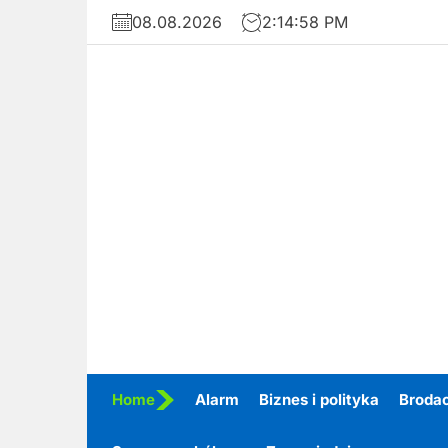
Skip
08.08.2026
2:14:59 PM
to
the
content
Home
Alarm
Biznes i polityka
Broda