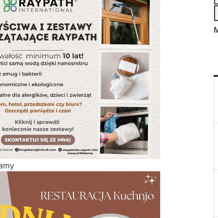
M
lamy