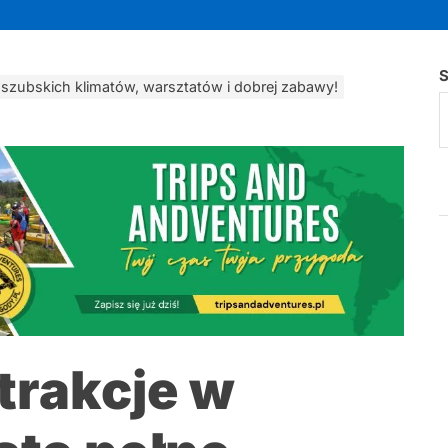
S
aszubskich klimatów, warsztatów i dobrej zabawy!
trakcje w