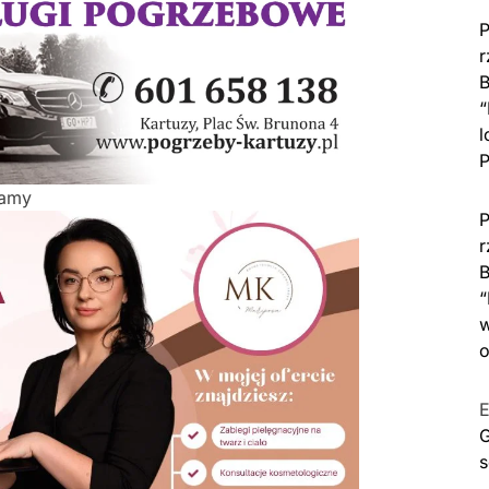
P
r
B
“
l
P
lamy
P
r
B
“
w
o
E
G
s