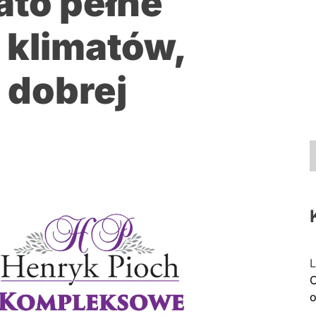
ato pełne
 klimatów,
 dobrej
L
C
o