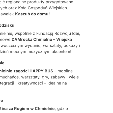
pić regionalne produkty przygotowane
ych oraz Koła Gospodyń Wiejskich.
 kawałek
Kaszub do domu!
odzisku
elnie, wspólnie z Fundacją Rozwoju Idei,
nerowe
DAMrocka Chmielno – Wiejska
owoczesnym wydaniu, warsztaty, pokazy i
n dzień mocnym muzycznym akcentem!
nie
hmielnie zagości HAPPY BUS
– mobilne
uchańce, warsztaty, gry, zabawy i wiele
ntegracji i kreatywności – idealne na
we
ina za Rogiem w Chmielnie
, gdzie