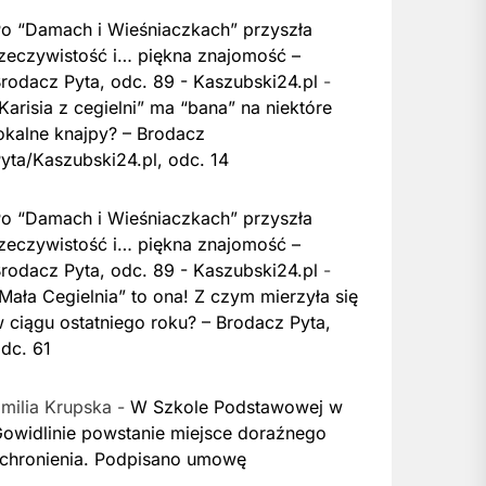
o “Damach i Wieśniaczkach” przyszła
zeczywistość i… piękna znajomość –
rodacz Pyta, odc. 89 - Kaszubski24.pl
-
Karisia z cegielni” ma “bana” na niektóre
okalne knajpy? – Brodacz
yta/Kaszubski24.pl, odc. 14
o “Damach i Wieśniaczkach” przyszła
zeczywistość i… piękna znajomość –
rodacz Pyta, odc. 89 - Kaszubski24.pl
-
Mała Cegielnia” to ona! Z czym mierzyła się
 ciągu ostatniego roku? – Brodacz Pyta,
dc. 61
milia Krupska
-
W Szkole Podstawowej w
owidlinie powstanie miejsce doraźnego
chronienia. Podpisano umowę