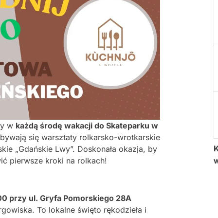
my w
każdą środę wakacji do Skateparku w
dbywają się warsztaty rolkarsko-wrotkarskie
K
kie „Gdańskie Lwy”. Doskonała okazja, by
ić pierwsze kroki na rolkach!
00 przy ul. Gryfa Pomorskiego 28A
owiska. To lokalne święto rękodzieła i