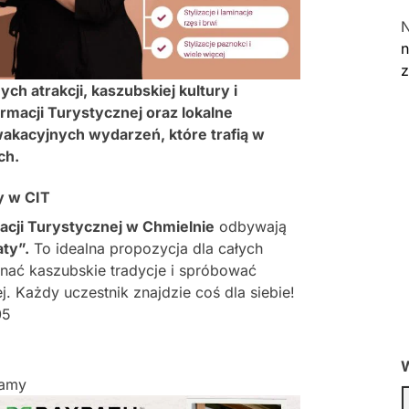
n
ch atrakcji, kaszubskiej kultury i
macji Turystycznej oraz lokalne
akacyjnych wydarzeń, które trafią w
ch.
y w CIT
macji Turystycznej w Chmielnie
odbywają
ty”.
To idealna propozycja dla całych
znać kaszubskie tradycje i spróbować
j. Każdy uczestnik znajdzie coś dla siebie!
05
W
lamy