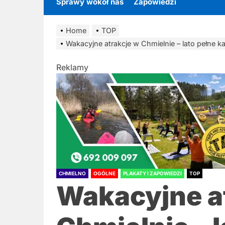
Sprawy wokół nas
Zapowiedzi
Home
TOP
Wakacyjne atrakcje w Chmielnie – lato pełne k
Reklamy
CHMIELNO
OGÓLNE
PLAKATY I ZAPOWIEDZI
TOP
Wakacyjne a