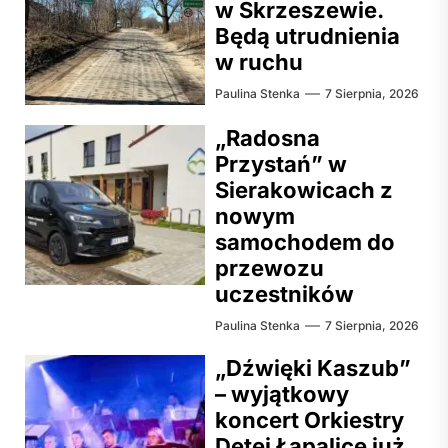
w Skrzeszewie.
Będą utrudnienia
w ruchu
Paulina Stenka
7 Sierpnia, 2026
„Radosna
Przystań” w
Sierakowicach z
nowym
samochodem do
przewozu
uczestników
Paulina Stenka
7 Sierpnia, 2026
„Dźwięki Kaszub”
– wyjątkowy
koncert Orkiestry
Dętej Łapalice już