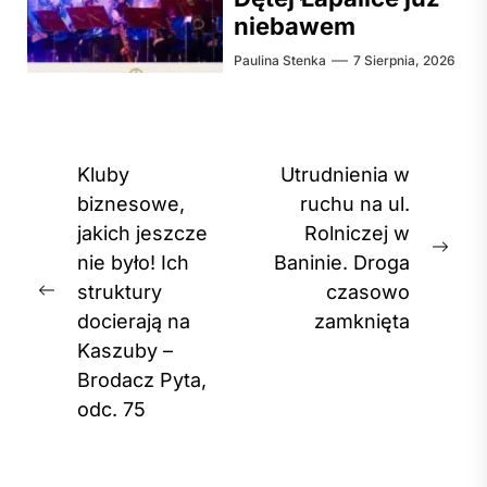
niebawem
Paulina Stenka
7 Sierpnia, 2026
Nawigacja
Kluby
Utrudnienia w
wpisu
biznesowe,
ruchu na ul.
jakich jeszcze
Rolniczej w
Nex
nie było! Ich
Baninie. Droga
post
struktury
czasowo
Previous
docierają na
zamknięta
post:
Kaszuby –
Brodacz Pyta,
odc. 75