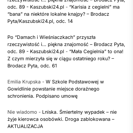
odc. 89 - Kaszubski24.pl
-
“Karisia z cegielni” ma
“bana” na niektóre lokalne knajpy? – Brodacz
Pyta/Kaszubski24.pl, odc. 14
Po “Damach i Wieśniaczkach” przyszła
rzeczywistość i… piękna znajomość – Brodacz Pyta,
odc. 89 - Kaszubski24.pl
-
“Mała Cegielnia” to ona!
Z czym mierzyła się w ciągu ostatniego roku? –
Brodacz Pyta, odc. 61
Emilia Krupska
-
W Szkole Podstawowej w
Gowidlinie powstanie miejsce doraźnego
schronienia. Podpisano umowę
Nie wiadomo
-
Lniska. Śmiertelny wypadek – nie
żyje kierowca osobówki. Droga zablokowana –
AKTUALIZACJA