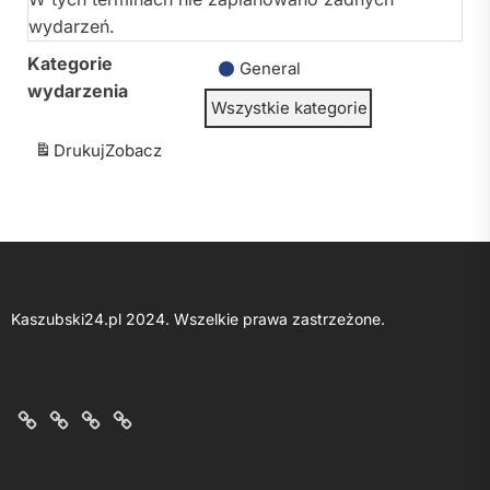
wydarzeń.
Kategorie
General
wydarzenia
Wszystkie kategorie
Drukuj
Zobacz
Kaszubski24.pl 2024. Wszelkie prawa zastrzeżone.
O
Kontakt
Polityka
Regulamin
nas
z
prywatności
portalu
nami