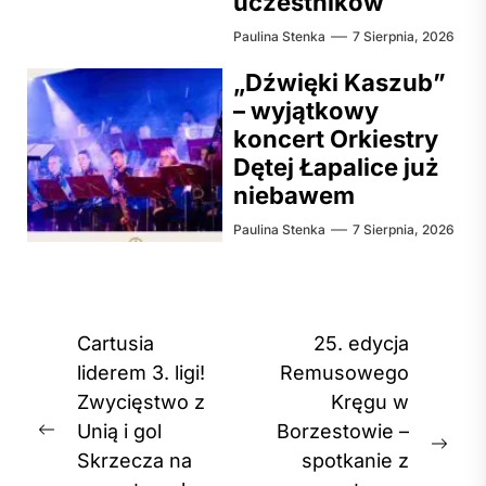
uczestników
Paulina Stenka
7 Sierpnia, 2026
„Dźwięki Kaszub”
– wyjątkowy
koncert Orkiestry
Dętej Łapalice już
niebawem
Paulina Stenka
7 Sierpnia, 2026
Nawigacja
Cartusia
25. edycja
wpisu
liderem 3. ligi!
Remusowego
Zwycięstwo z
Kręgu w
Unią i gol
Borzestowie –
Previous
Nex
Skrzecza na
spotkanie z
post: