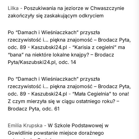
Lilka
-
Poszukiwania na jeziorze w Chwaszczynie
zakończyły się zaskakującym odkryciem
Po “Damach i Wieśniaczkach” przyszła
rzeczywistość i… piękna znajomość – Brodacz Pyta,
odc. 89 - Kaszubski24.pl
-
“Karisia z cegielni” ma
“bana” na niektóre lokalne knajpy? – Brodacz
Pyta/Kaszubski24.pl, odc. 14
Po “Damach i Wieśniaczkach” przyszła
rzeczywistość i… piękna znajomość – Brodacz Pyta,
odc. 89 - Kaszubski24.pl
-
“Mała Cegielnia” to ona!
Z czym mierzyła się w ciągu ostatniego roku? –
Brodacz Pyta, odc. 61
Emilia Krupska
-
W Szkole Podstawowej w
Gowidlinie powstanie miejsce doraźnego