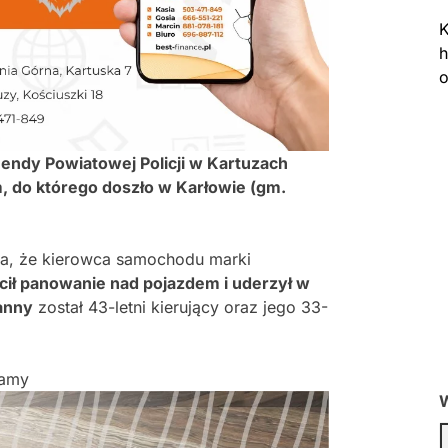
K
h
o
mendy Powiatowej Policji w Kartuzach
 do którego doszło w Karłowie (gm.
ka, że kierowca samochodu marki
acił panowanie nad pojazdem i uderzył w
anny
został 43-letni kierujący oraz jego 33-
lamy
W