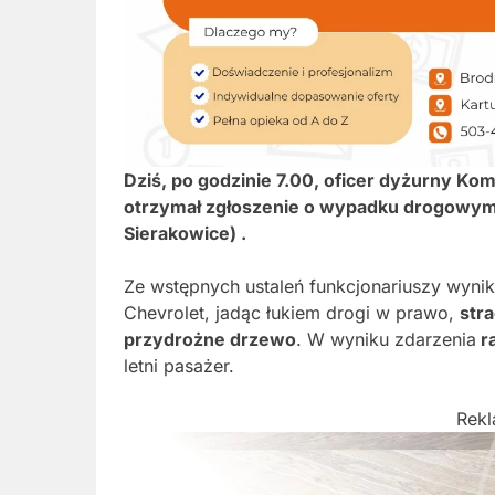
Dziś, po godzinie 7.00, oficer dyżurny Ko
otrzymał zgłoszenie o wypadku drogowym,
Sierakowice) .
Ze wstępnych ustaleń funkcjonariuszy wyni
Chevrolet, jadąc łukiem drogi w prawo,
str
przydrożne drzewo
. W wyniku zdarzenia
r
letni pasażer.
Rek