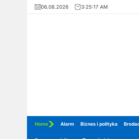
Skip
06.08.2026
3:25:18 AM
to
the
content
Home
Alarm
Biznes i polityka
Broda