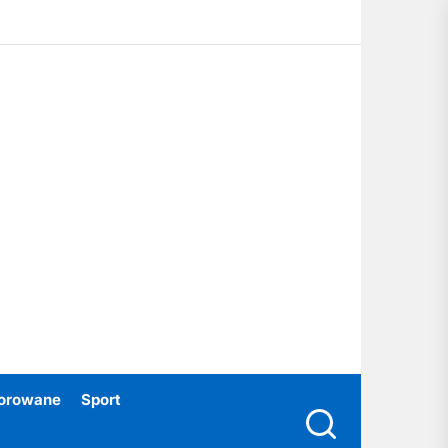
ubski24.pl
orowane
Sport