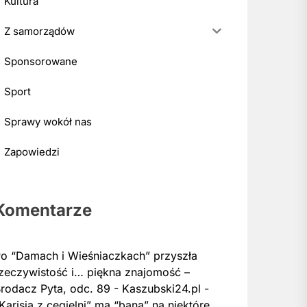
Kultura
Z samorządów
Sponsorowane
Sport
Sprawy wokół nas
Zapowiedzi
Komentarze
o “Damach i Wieśniaczkach” przyszła
zeczywistość i… piękna znajomość –
rodacz Pyta, odc. 89 - Kaszubski24.pl
-
Karisia z cegielni” ma “bana” na niektóre