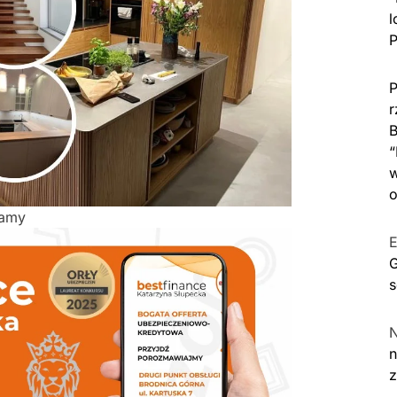
l
P
P
r
B
“
w
o
lamy
E
G
s
n