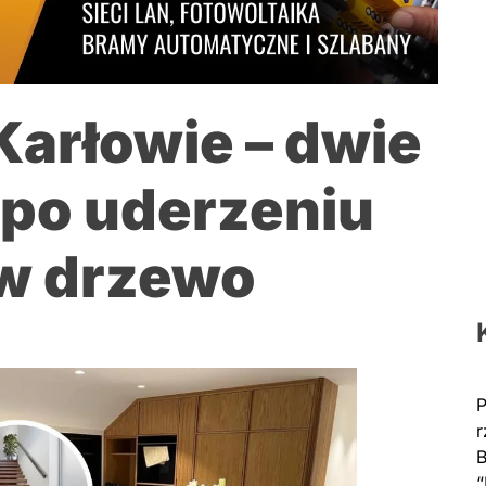
arłowie – dwie
 po uderzeniu
w drzewo
P
r
B
“