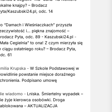
okalne knajpy? – Brodacz
yta/Kaszubski24.pl, odc. 14
o “Damach i Wieśniaczkach” przyszła
zeczywistość i… piękna znajomość –
rodacz Pyta, odc. 89 - Kaszubski24.pl
-
Mała Cegielnia” to ona! Z czym mierzyła się
 ciągu ostatniego roku? – Brodacz Pyta,
dc. 61
milia Krupska
-
W Szkole Podstawowej w
owidlinie powstanie miejsce doraźnego
chronienia. Podpisano umowę
Nie wiadomo
-
Lniska. Śmiertelny wypadek –
ie żyje kierowca osobówki. Droga
zablokowana – AKTUALIZACJA