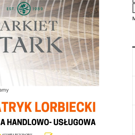
M
lamy