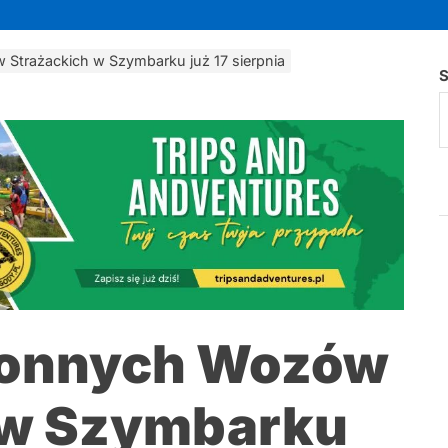
 Strażackich w Szymbarku już 17 sierpnia
S
 Konnych Wozów
 w Szymbarku