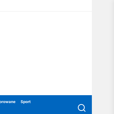
ubski24.pl
orowane
Sport