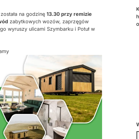
K
została na godzinę
13.30 przy remizie
h
wód
zabytkowych wozów, zaprzęgów
o
go wyruszy ulicami Szymbarku i Potuł w
lamy
W