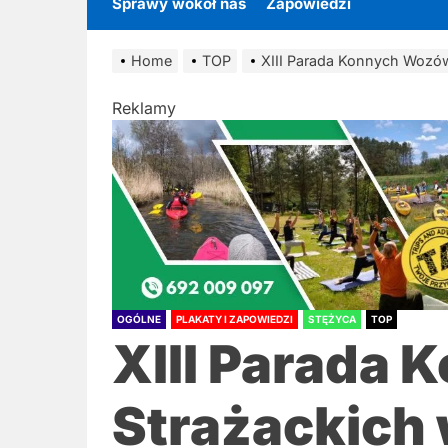
Sprawy wokół nas
Zapowiedzi
Home
TOP
XIII Parada Konnych Wozów
Reklamy
OGÓLNE
PLAKATY I ZAPOWIEDZI
STĘŻYCA
TOP
XIII Parada
Strażackich