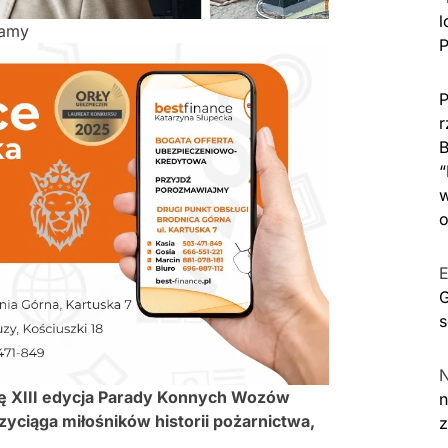
l
lamy
P
P
r
B
“
w
o
E
G
s
się XIII edycja Parady Konnych Wozów
n
zyciąga miłośników historii pożarnictwa,