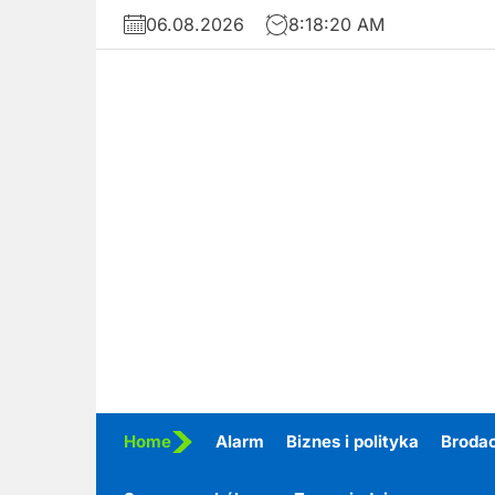
Skip
06.08.2026
8:18:22 AM
to
the
content
Home
Alarm
Biznes i polityka
Broda