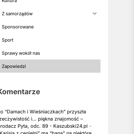
Kultura
Z samorządów
Sponsorowane
Sport
Sprawy wokół nas
Zapowiedzi
Komentarze
o “Damach i Wieśniaczkach” przyszła
zeczywistość i… piękna znajomość –
rodacz Pyta, odc. 89 - Kaszubski24.pl
-
Karisia z cegielni” ma “bana” na niektóre