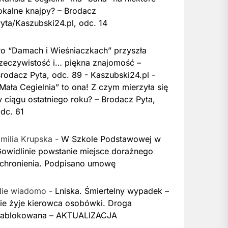
okalne knajpy? – Brodacz
yta/Kaszubski24.pl, odc. 14
o “Damach i Wieśniaczkach” przyszła
zeczywistość i… piękna znajomość –
rodacz Pyta, odc. 89 - Kaszubski24.pl
-
Mała Cegielnia” to ona! Z czym mierzyła się
 ciągu ostatniego roku? – Brodacz Pyta,
dc. 61
milia Krupska
-
W Szkole Podstawowej w
owidlinie powstanie miejsce doraźnego
chronienia. Podpisano umowę
Nie wiadomo
-
Lniska. Śmiertelny wypadek –
ie żyje kierowca osobówki. Droga
zablokowana – AKTUALIZACJA