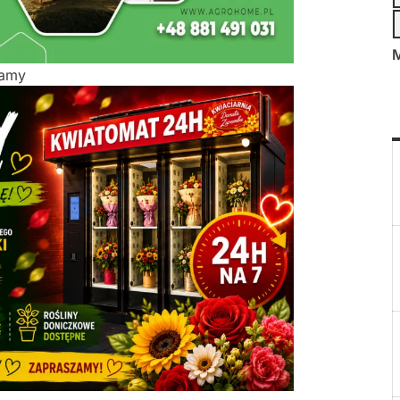
M
lamy