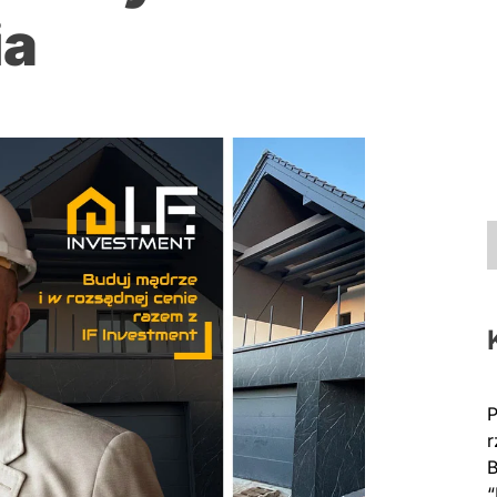
ia
P
r
B
“