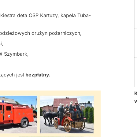
kiestra dęta OSP Kartuzy, kapela Tuba-
łodzieżowych drużyn pożarniczych,
i,
GW Szymbark,
ących jest
bezpłatny.
K