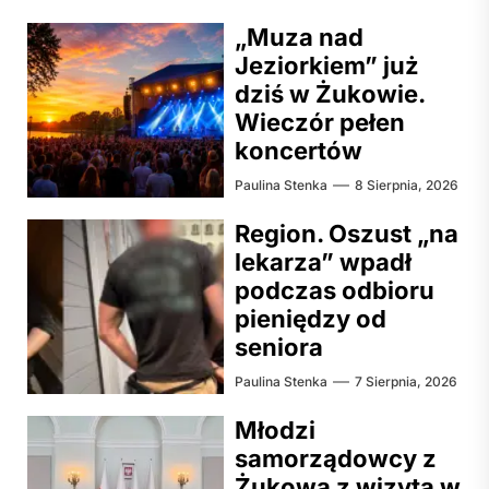
„Muza nad
Jeziorkiem” już
dziś w Żukowie.
Wieczór pełen
koncertów
Paulina Stenka
8 Sierpnia, 2026
Region. Oszust „na
lekarza” wpadł
podczas odbioru
pieniędzy od
seniora
Paulina Stenka
7 Sierpnia, 2026
Młodzi
samorządowcy z
Żukowa z wizytą w