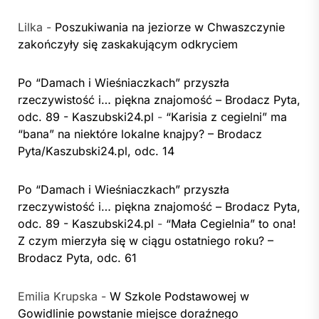
Lilka
-
Poszukiwania na jeziorze w Chwaszczynie
zakończyły się zaskakującym odkryciem
Po “Damach i Wieśniaczkach” przyszła
rzeczywistość i… piękna znajomość – Brodacz Pyta,
odc. 89 - Kaszubski24.pl
-
“Karisia z cegielni” ma
“bana” na niektóre lokalne knajpy? – Brodacz
Pyta/Kaszubski24.pl, odc. 14
Po “Damach i Wieśniaczkach” przyszła
rzeczywistość i… piękna znajomość – Brodacz Pyta,
odc. 89 - Kaszubski24.pl
-
“Mała Cegielnia” to ona!
Z czym mierzyła się w ciągu ostatniego roku? –
Brodacz Pyta, odc. 61
Emilia Krupska
-
W Szkole Podstawowej w
Gowidlinie powstanie miejsce doraźnego