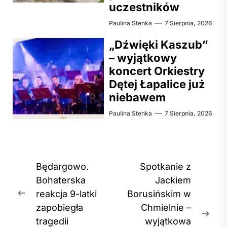
uczestników
Paulina Stenka
7 Sierpnia, 2026
„Dźwięki Kaszub”
– wyjątkowy
koncert Orkiestry
Dętej Łapalice już
niebawem
Paulina Stenka
7 Sierpnia, 2026
Nawigacja
Będargowo.
Spotkanie z
wpisu
Bohaterska
Jackiem
reakcja 9-latki
Borusińskim w
Previous
zapobiegła
Chmielnie –
post:
Nex
tragedii
wyjątkowa