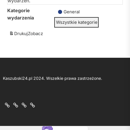
wydarzeń.
Kategorie
General
wydarzenia
Wszystkie kategorie
Drukuj
Zobacz
Kaszubski24.pl 2024. Wszelkie prawa zastrzeżone.
O
Kontakt
Polityka
Regulamin
nas
z
prywatności
portalu
nami