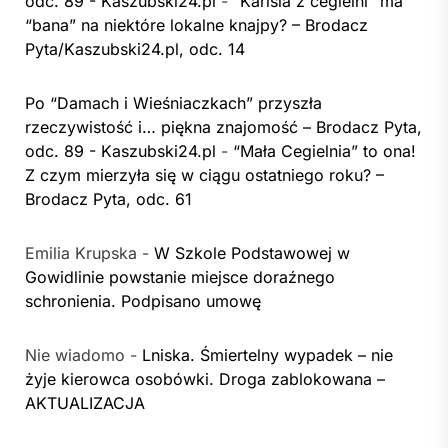
odc. 89 - Kaszubski24.pl
-
“Karisia z cegielni” ma
“bana” na niektóre lokalne knajpy? – Brodacz
Pyta/Kaszubski24.pl, odc. 14
Po “Damach i Wieśniaczkach” przyszła
rzeczywistość i… piękna znajomość – Brodacz Pyta,
odc. 89 - Kaszubski24.pl
-
“Mała Cegielnia” to ona!
Z czym mierzyła się w ciągu ostatniego roku? –
Brodacz Pyta, odc. 61
Emilia Krupska
-
W Szkole Podstawowej w
Gowidlinie powstanie miejsce doraźnego
schronienia. Podpisano umowę
Nie wiadomo
-
Lniska. Śmiertelny wypadek – nie
żyje kierowca osobówki. Droga zablokowana –
AKTUALIZACJA