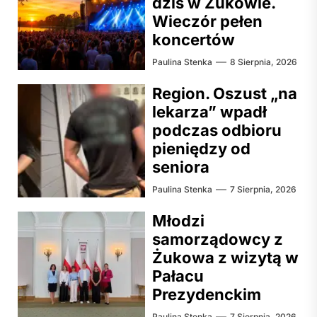
dziś w Żukowie.
Wieczór pełen
koncertów
Paulina Stenka
8 Sierpnia, 2026
Region. Oszust „na
lekarza” wpadł
podczas odbioru
pieniędzy od
seniora
Paulina Stenka
7 Sierpnia, 2026
Młodzi
samorządowcy z
Żukowa z wizytą w
Pałacu
Prezydenckim
Paulina Stenka
7 Sierpnia, 2026