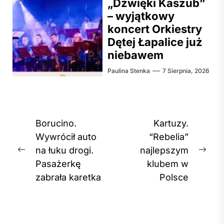
„Dźwięki Kaszub”
– wyjątkowy
koncert Orkiestry
Dętej Łapalice już
niebawem
Paulina Stenka
7 Sierpnia, 2026
Nawigacja
Borucino.
Kartuzy.
wpisu
Wywrócił auto
“Rebelia”
na łuku drogi.
najlepszym
Previous
Nex
Pasażerkę
klubem w
post:
post
zabrała karetka
Polsce