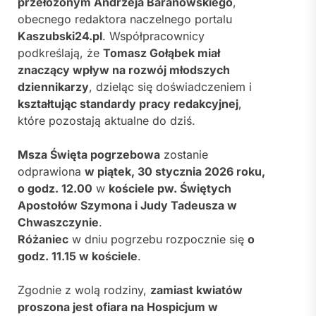
przełożonym Andrzeja Baranowskiego
,
obecnego redaktora naczelnego portalu
Kaszubski24.pl
. Współpracownicy
podkreślają, że
Tomasz Gołąbek miał
znaczący wpływ na rozwój młodszych
dziennikarzy
, dzieląc się doświadczeniem i
kształtując standardy pracy redakcyjnej
,
które pozostają aktualne do dziś.
Msza Święta pogrzebowa
zostanie
odprawiona
w piątek, 30 stycznia 2026 roku,
o godz. 12.00
w
kościele pw.
Świętych
Apostołów Szymona i Judy Tadeusza
w
Chwaszczynie
.
Różaniec
w dniu pogrzebu rozpocznie się
o
godz. 11.15 w kościele
.
Zgodnie z wolą rodziny,
zamiast kwiatów
proszona jest ofiara na
Hospicjum w