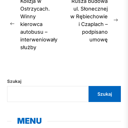
Nawigacja
Kolizja w
Rusza budowa
wpisu
Ostrzycach.
ul. Słonecznej
Winny
w Rębiechowie
Nex
kierowca
i Czaplach –
Previous
post
autobusu –
podpisano
post:
interweniowały
umowę
służby
Szukaj
Szukaj
MENU