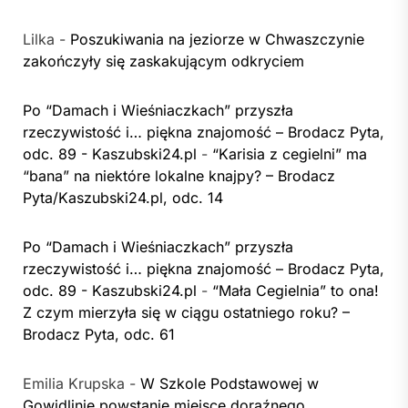
Lilka
-
Poszukiwania na jeziorze w Chwaszczynie
zakończyły się zaskakującym odkryciem
Po “Damach i Wieśniaczkach” przyszła
rzeczywistość i… piękna znajomość – Brodacz Pyta,
odc. 89 - Kaszubski24.pl
-
“Karisia z cegielni” ma
“bana” na niektóre lokalne knajpy? – Brodacz
Pyta/Kaszubski24.pl, odc. 14
Po “Damach i Wieśniaczkach” przyszła
rzeczywistość i… piękna znajomość – Brodacz Pyta,
odc. 89 - Kaszubski24.pl
-
“Mała Cegielnia” to ona!
Z czym mierzyła się w ciągu ostatniego roku? –
Brodacz Pyta, odc. 61
Emilia Krupska
-
W Szkole Podstawowej w
Gowidlinie powstanie miejsce doraźnego