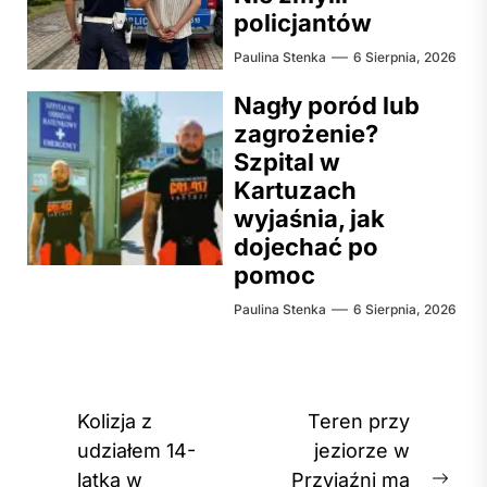
policjantów
Paulina Stenka
6 Sierpnia, 2026
Nagły poród lub
zagrożenie?
Szpital w
Kartuzach
wyjaśnia, jak
dojechać po
pomoc
Paulina Stenka
6 Sierpnia, 2026
Nawigacja
Kolizja z
Teren przy
wpisu
udziałem 14-
jeziorze w
latka w
Przyjaźni ma