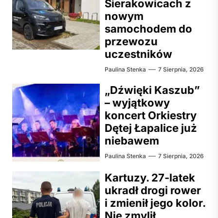
Sierakowicach z
nowym
samochodem do
przewozu
uczestników
Paulina Stenka
7 Sierpnia, 2026
„Dźwięki Kaszub”
– wyjątkowy
koncert Orkiestry
Dętej Łapalice już
niebawem
Paulina Stenka
7 Sierpnia, 2026
Kartuzy. 27-latek
ukradł drogi rower
i zmienił jego kolor.
Nie zmylił