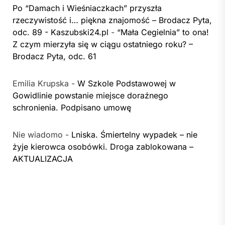
Po “Damach i Wieśniaczkach” przyszła
rzeczywistość i… piękna znajomość – Brodacz Pyta,
odc. 89 - Kaszubski24.pl
-
“Mała Cegielnia” to ona!
Z czym mierzyła się w ciągu ostatniego roku? –
Brodacz Pyta, odc. 61
Emilia Krupska
-
W Szkole Podstawowej w
Gowidlinie powstanie miejsce doraźnego
schronienia. Podpisano umowę
Nie wiadomo
-
Lniska. Śmiertelny wypadek – nie
żyje kierowca osobówki. Droga zablokowana –
AKTUALIZACJA