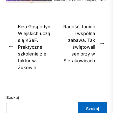
Paulina Stenka
7 Sierpnia, 2026
Nawigacja
Koła Gospodyń
Radość, taniec
wpisu
Wiejskich uczą
i wspólna
się KSeF.
zabawa. Tak
Nex
Praktyczne
świętowali
Previous
post
szkolenie z e-
seniorzy w
post:
faktur w
Sierakowicach
Żukowie
Szukaj
Szukaj