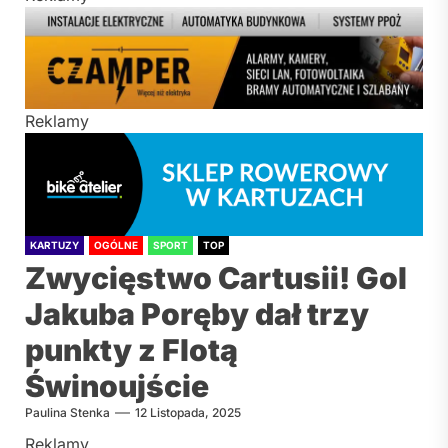
Reklamy
KARTUZY
OGÓLNE
SPORT
TOP
Zwycięstwo Cartusii! Gol
Jakuba Poręby dał trzy
punkty z Flotą
Świnoujście
Paulina Stenka
12 Listopada, 2025
Reklamy