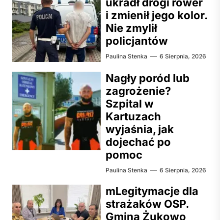
ukradł drogi rower
i zmienił jego kolor.
Nie zmylił
policjantów
Paulina Stenka
6 Sierpnia, 2026
Nagły poród lub
zagrożenie?
Szpital w
Kartuzach
wyjaśnia, jak
dojechać po
pomoc
Paulina Stenka
6 Sierpnia, 2026
mLegitymacje dla
strażaków OSP.
Gmina Żukowo