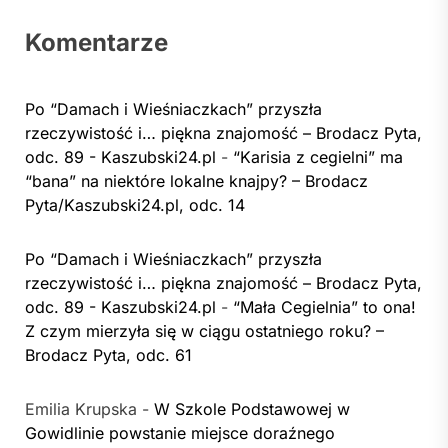
Komentarze
Po “Damach i Wieśniaczkach” przyszła
rzeczywistość i… piękna znajomość – Brodacz Pyta,
odc. 89 - Kaszubski24.pl
-
“Karisia z cegielni” ma
“bana” na niektóre lokalne knajpy? – Brodacz
Pyta/Kaszubski24.pl, odc. 14
Po “Damach i Wieśniaczkach” przyszła
rzeczywistość i… piękna znajomość – Brodacz Pyta,
odc. 89 - Kaszubski24.pl
-
“Mała Cegielnia” to ona!
Z czym mierzyła się w ciągu ostatniego roku? –
Brodacz Pyta, odc. 61
Emilia Krupska
-
W Szkole Podstawowej w
Gowidlinie powstanie miejsce doraźnego