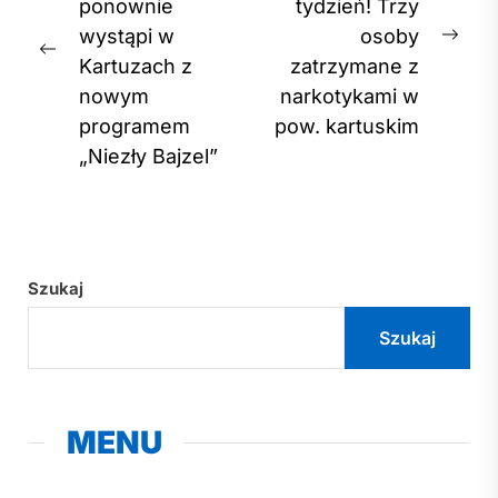
ponownie
tydzień! Trzy
wystąpi w
osoby
Nex
Previous
Kartuzach z
zatrzymane z
post
post:
nowym
narkotykami w
programem
pow. kartuskim
„Niezły Bajzel”
Szukaj
Szukaj
MENU