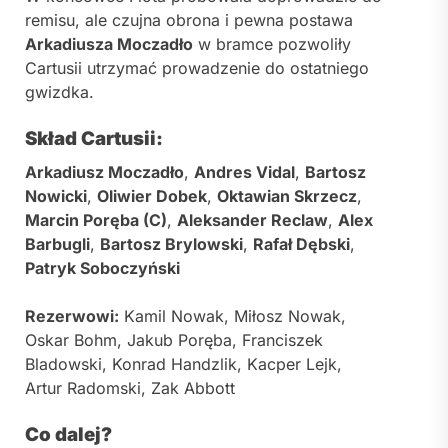
remisu, ale czujna obrona i pewna postawa
Arkadiusza Moczadło
w bramce pozwoliły
Cartusii utrzymać prowadzenie do ostatniego
gwizdka.
Skład Cartusii:
Arkadiusz Moczadło
,
Andres Vidal
,
Bartosz
Nowicki
,
Oliwier Dobek
,
Oktawian Skrzecz
,
Marcin Poręba (C)
,
Aleksander Reclaw
,
Alex
Barbugli
,
Bartosz Brylowski
,
Rafał Dębski
,
Patryk Soboczyński
Rezerwowi:
Kamil Nowak, Miłosz Nowak,
Oskar Bohm, Jakub Poręba, Franciszek
Bladowski, Konrad Handzlik, Kacper Lejk,
Artur Radomski, Zak Abbott
Co dalej?