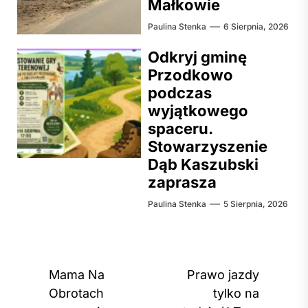
Małkowie
Paulina Stenka
6 Sierpnia, 2026
Odkryj gminę
Przodkowo
podczas
wyjątkowego
spaceru.
Stowarzyszenie
Dąb Kaszubski
zaprasza
Paulina Stenka
5 Sierpnia, 2026
Nawigacja
Mama Na
Prawo jazdy
wpisu
Obrotach
tylko na