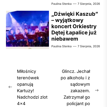
Paulina Stenka
7 Sierpnia, 2026
„Dźwięki Kaszub”
– wyjątkowy
koncert Orkiestry
Dętej Łapalice już
niebawem
Paulina Stenka
7 Sierpnia, 2026
Nawigacja
Miłośnicy
Glincz. Jechał
wpisu
terenówek
po alkoholu i z
opanują
sądowym
Previous
Kartuzy!
zakazem.
Nex
post:
Nadchodzi zlot
Zatrzymał go
post
4×4
policjant po