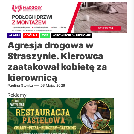
ALARM
OGÓLNE
TOP
W POWIECIE, W REGIONIE
Agresja drogowa w
Straszynie. Kierowca
zaatakował kobietę za
kierownicą
Paulina Stenka
26 Maja, 2026
Reklamy