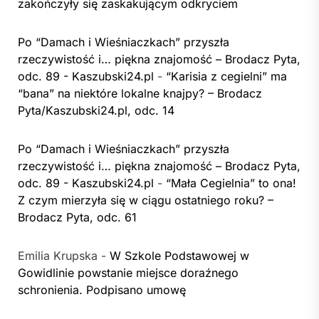
zakończyły się zaskakującym odkryciem
Po “Damach i Wieśniaczkach” przyszła
rzeczywistość i… piękna znajomość – Brodacz Pyta,
odc. 89 - Kaszubski24.pl
-
“Karisia z cegielni” ma
“bana” na niektóre lokalne knajpy? – Brodacz
Pyta/Kaszubski24.pl, odc. 14
Po “Damach i Wieśniaczkach” przyszła
rzeczywistość i… piękna znajomość – Brodacz Pyta,
odc. 89 - Kaszubski24.pl
-
“Mała Cegielnia” to ona!
Z czym mierzyła się w ciągu ostatniego roku? –
Brodacz Pyta, odc. 61
Emilia Krupska
-
W Szkole Podstawowej w
Gowidlinie powstanie miejsce doraźnego
schronienia. Podpisano umowę