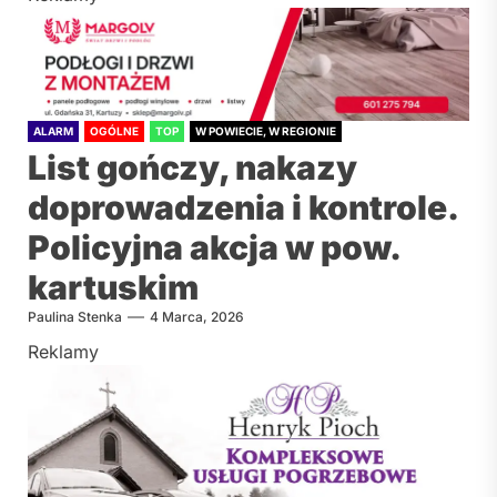
ALARM
OGÓLNE
TOP
W POWIECIE, W REGIONIE
List gończy, nakazy
doprowadzenia i kontrole.
Policyjna akcja w pow.
kartuskim
Paulina Stenka
4 Marca, 2026
Reklamy