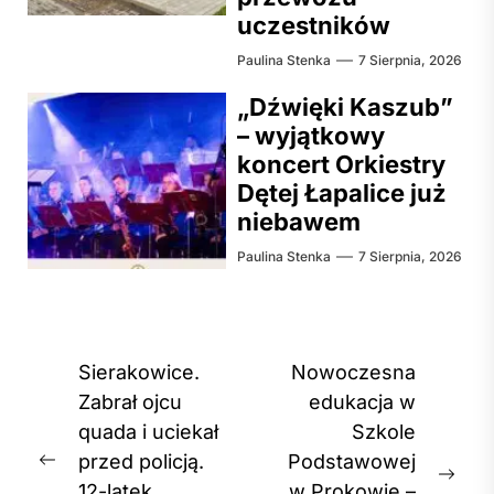
uczestników
Paulina Stenka
7 Sierpnia, 2026
„Dźwięki Kaszub”
– wyjątkowy
koncert Orkiestry
Dętej Łapalice już
niebawem
Paulina Stenka
7 Sierpnia, 2026
Nawigacja
Sierakowice.
Nowoczesna
wpisu
Zabrał ojcu
edukacja w
quada i uciekał
Szkole
przed policją.
Podstawowej
Previous
Nex
12-latek
w Prokowie –