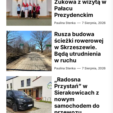
Żukowa z wizytą w
Pałacu
Prezydenckim
Paulina Stenka
7 Sierpnia, 2026
Rusza budowa
ścieżki rowerowej
w Skrzeszewie.
Będą utrudnienia
w ruchu
Paulina Stenka
7 Sierpnia, 2026
„Radosna
Przystań” w
Sierakowicach z
nowym
samochodem do
przewozu