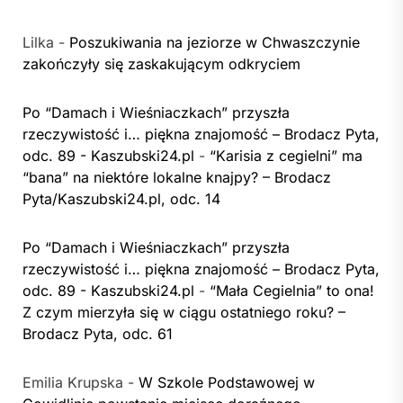
Lilka
-
Poszukiwania na jeziorze w Chwaszczynie
zakończyły się zaskakującym odkryciem
Po “Damach i Wieśniaczkach” przyszła
rzeczywistość i… piękna znajomość – Brodacz Pyta,
odc. 89 - Kaszubski24.pl
-
“Karisia z cegielni” ma
“bana” na niektóre lokalne knajpy? – Brodacz
Pyta/Kaszubski24.pl, odc. 14
Po “Damach i Wieśniaczkach” przyszła
rzeczywistość i… piękna znajomość – Brodacz Pyta,
odc. 89 - Kaszubski24.pl
-
“Mała Cegielnia” to ona!
Z czym mierzyła się w ciągu ostatniego roku? –
Brodacz Pyta, odc. 61
Emilia Krupska
-
W Szkole Podstawowej w